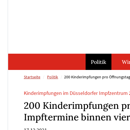
Direkt
Direkt
Direkt
Direkt
zum
zum
zur
zum
Inhalt
Hauptmenu
Suche
Footer
(Eingabetaste)
(Eingabetaste)
(Eingabetaste)
(Eingabetaste)
Politik
Wir
Startseite
Politik
200 Kinderimpfungen pro Öffnungstag.
Kinderimpfungen im Düsseldorfer Impfzentrum 2
200 Kinderimpfungen pr
Impftermine binnen vier
17.12.2021