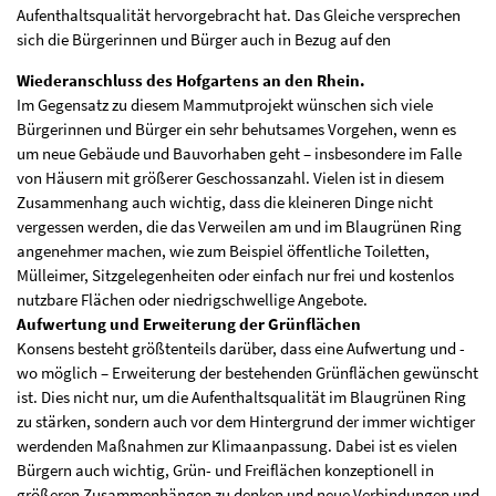
Aufenthaltsqualität hervorgebracht hat. Das Gleiche versprechen
sich die Bürgerinnen und Bürger auch in Bezug auf den
Wiederanschluss des Hofgartens an den Rhein.
Im Gegensatz zu diesem Mammutprojekt wünschen sich viele
Bürgerinnen und Bürger ein sehr behutsames Vorgehen, wenn es
um neue Gebäude und Bauvorhaben geht – insbesondere im Falle
von Häusern mit größerer Geschossanzahl. Vielen ist in diesem
Zusammenhang auch wichtig, dass die kleineren Dinge nicht
vergessen werden, die das Verweilen am und im Blaugrünen Ring
angenehmer machen, wie zum Beispiel öffentliche Toiletten,
Mülleimer, Sitzgelegenheiten oder einfach nur frei und kostenlos
nutzbare Flächen oder niedrigschwellige Angebote.
Aufwertung und Erweiterung der Grünflächen
Konsens besteht größtenteils darüber, dass eine Aufwertung und -
wo möglich – Erweiterung der bestehenden Grünflächen gewünscht
ist. Dies nicht nur, um die Aufenthaltsqualität im Blaugrünen Ring
zu stärken, sondern auch vor dem Hintergrund der immer wichtiger
werdenden Maßnahmen zur Klimaanpassung. Dabei ist es vielen
Bürgern auch wichtig, Grün- und Freiflächen konzeptionell in
größeren Zusammenhängen zu denken und neue Verbindungen und