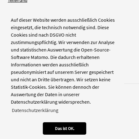
Tellerrand
Auf dieser Website werden ausschließlich Cookies
Verlag
eingesetzt, die technisch notwendig sind. Diese
Cookies sind nach DSGVO nicht
Zellwerk GmbH & Co KG
zustimmungspflichtig. Wir verwenden zur Analyse
Pinienstraße 2
und statistischen Auswertung die Open-Source-
40233 Düsseldorf
Software Matomo. Die dadurch erhaltenen
www.zellwerk.com
Informationen werden ausschließlich
pseudonymisiert auf unserem Server gespeichert
und nicht an Dritte übertragen. Wir setzen keine
Statistik-Cookies. Sie können dennoch der
Auswertung der Daten in unserer
Datenschutzerklärung widersprechen.
Datenschutzerklärung
© 2026 NDOZ
RSS
Kontakt
Datenschutz
Impressum
Das ist OK.