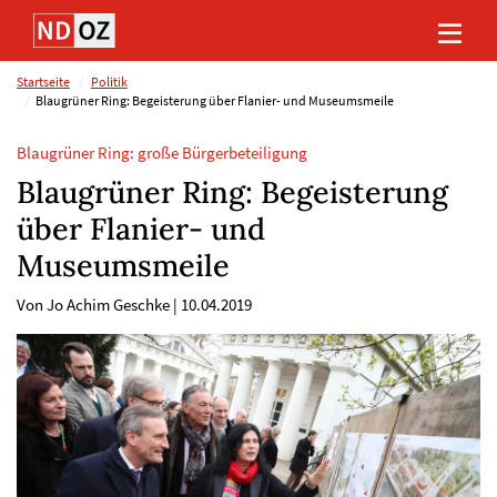
Direkt
Direkt
Direkt
Direkt
zum
zum
zur
zum
Inhalt
Hauptmenu
Suche
Footer
(Eingabetaste)
(Eingabetaste)
(Eingabetaste)
(Eingabetaste)
Startseite
Politik
Blaugrüner Ring: Begeisterung über Flanier- und Museumsmeile
Blaugrüner Ring: große Bürgerbeteiligung
Blaugrüner Ring: Begeisterung
über Flanier- und
Museumsmeile
Von Jo Achim Geschke
|
10.04.2019