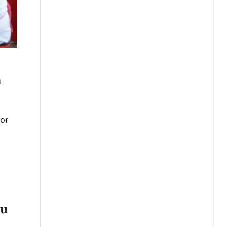
m
vor
zu