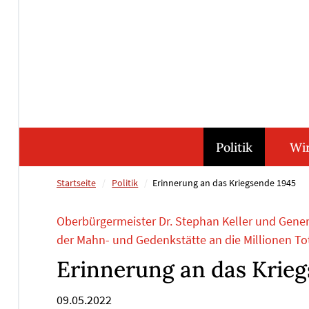
Direkt
Direkt
Direkt
Direkt
zum
zum
zur
zum
Inhalt
Hauptmenu
Suche
Footer
(Eingabetaste)
(Eingabetaste)
(Eingabetaste)
(Eingabetaste)
Politik
Wir
Startseite
Politik
Erinnerung an das Kriegsende 1945
Oberbürgermeister Dr. Stephan Keller und Gener
der Mahn- und Gedenkstätte an die Millionen To
Erinnerung an das Krieg
09.05.2022