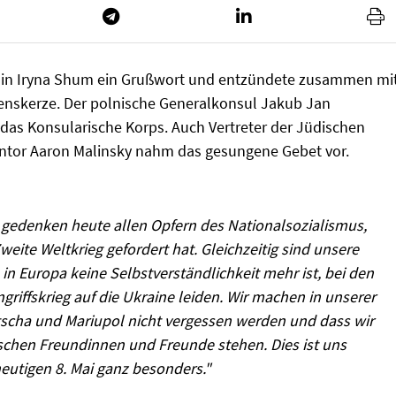
lin Iryna Shum ein Grußwort und entzündete zusammen mi
denskerze. Der polnische Generalkonsul Jakub Jan
 das Konsularische Korps. Auch Vertreter der Jüdischen
ntor Aaron Malinsky nahm das gesungene Gebet vor.
r gedenken heute allen Opfern des Nationalsozialismus,
weite Weltkrieg gefordert hat. Gleichzeitig sind unsere
in Europa keine Selbstverständlichkeit mehr ist, bei den
riffskrieg auf die Ukraine leiden. Wir machen in unserer
tscha und Mariupol nicht vergessen werden und dass wir
ischen Freundinnen und Freunde stehen. Dies ist uns
heutigen 8. Mai ganz besonders."