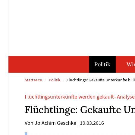
Direkt
Direkt
Direkt
Direkt
zum
zum
zur
zum
Inhalt
Hauptmenu
Suche
Footer
(Eingabetaste)
(Eingabetaste)
(Eingabetaste)
(Eingabetaste)
Politik
Wir
Startseite
Politik
Flüchtlinge: Gekaufte Unterkünfte billi
Flüchtlingsunterkünfte werden gekauft- Analyse
Flüchtlinge: Gekaufte Un
Von Jo Achim Geschke
|
19.03.2016