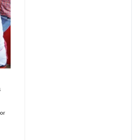
m
vor