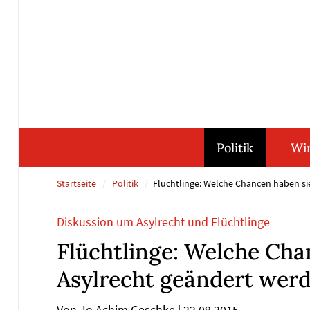
Direkt
Direkt
Direkt
Direkt
zum
zum
zur
zum
Inhalt
Hauptmenu
Suche
Footer
(Eingabetaste)
(Eingabetaste)
(Eingabetaste)
(Eingabetaste)
Politik
Wir
Startseite
Politik
Flüchtlinge: Welche Chancen haben si
Diskussion um Asylrecht und Flüchtlinge
Flüchtlinge: Welche Cha
Asylrecht geändert wer
Von Jo Achim Geschke
|
22.09.2015