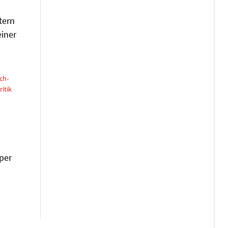
tern
einer
ch-
itik
per