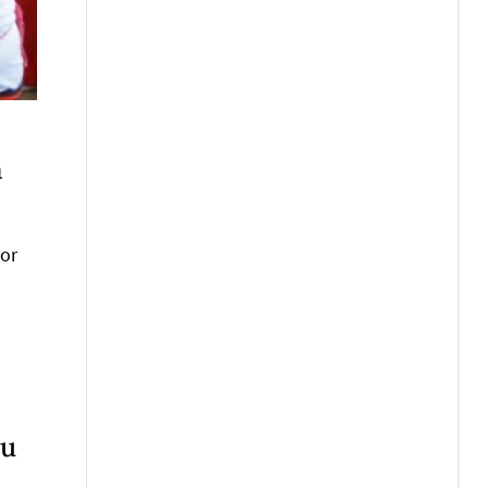
m
vor
zu