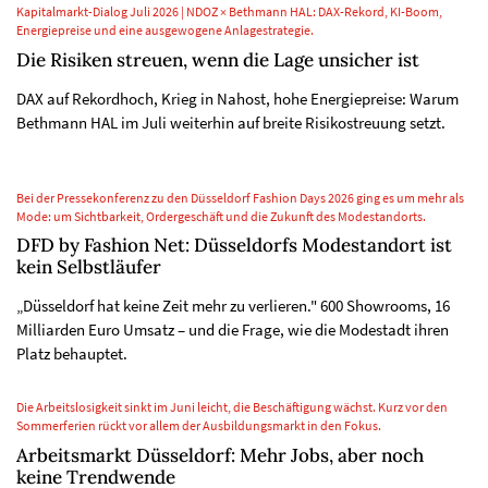
Kapitalmarkt-Dialog Juli 2026 | NDOZ × Bethmann HAL: DAX-Rekord, KI-Boom,
Energiepreise und eine ausgewogene Anlagestrategie.
Die Risiken streuen, wenn die Lage unsicher ist
DAX auf Rekordhoch, Krieg in Nahost, hohe Energiepreise: Warum
Bethmann HAL im Juli weiterhin auf breite Risikostreuung setzt.
Bei der Pressekonferenz zu den Düsseldorf Fashion Days 2026 ging es um mehr als
Mode: um Sichtbarkeit, Ordergeschäft und die Zukunft des Modestandorts.
DFD by Fashion Net: Düsseldorfs Modestandort ist
kein Selbstläufer
„Düsseldorf hat keine Zeit mehr zu verlieren." 600 Showrooms, 16
Milliarden Euro Umsatz – und die Frage, wie die Modestadt ihren
Platz behauptet.
Die Arbeitslosigkeit sinkt im Juni leicht, die Beschäftigung wächst. Kurz vor den
Sommerferien rückt vor allem der Ausbildungsmarkt in den Fokus.
Arbeitsmarkt Düsseldorf: Mehr Jobs, aber noch
keine Trendwende