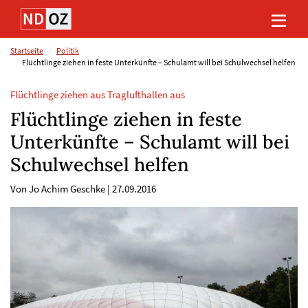
Direkt
Direkt
Direkt
Direkt
zum
zum
zur
zum
Inhalt
Hauptmenu
Suche
Footer
(Eingabetaste)
(Eingabetaste)
(Eingabetaste)
(Eingabetaste)
Startseite
Politik
Flüchtlinge ziehen in feste Unterkünfte – Schulamt will bei Schulwechsel helfen
Flüchtlinge ziehen aus Traglufthallen aus
Flüchtlinge ziehen in feste
Unterkünfte – Schulamt will bei
Schulwechsel helfen
Von Jo Achim Geschke
|
27.09.2016