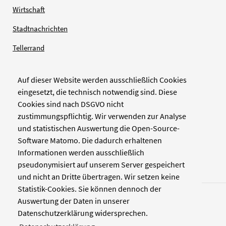
Wirtschaft
Stadtnachrichten
Tellerrand
Auf dieser Website werden ausschließlich Cookies
Verlag
eingesetzt, die technisch notwendig sind. Diese
Cookies sind nach DSGVO nicht
Zellwerk GmbH & Co KG
zustimmungspflichtig. Wir verwenden zur Analyse
Pinienstraße 2
und statistischen Auswertung die Open-Source-
40233 Düsseldorf
Software Matomo. Die dadurch erhaltenen
www.zellwerk.com
Informationen werden ausschließlich
pseudonymisiert auf unserem Server gespeichert
und nicht an Dritte übertragen. Wir setzen keine
Statistik-Cookies. Sie können dennoch der
Auswertung der Daten in unserer
Datenschutzerklärung widersprechen.