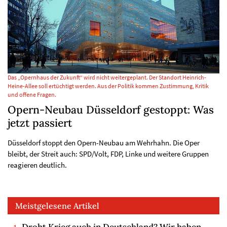
Das „Opernhaus der Zukunft“ wird nicht weitergeplant. Der Standort Heinrich-
Heine-Allee soll ertüchtigt werden. Aus der Politik kommen Zustimmung, Kritik
und offene Fragen.
Opern-Neubau Düsseldorf gestoppt: Was
jetzt passiert
Düsseldorf stoppt den Opern-Neubau am Wehrhahn. Die Oper
bleibt, der Streit auch: SPD/Volt, FDP, Linke und weitere Gruppen
reagieren deutlich.
Meistgelesene Artikel