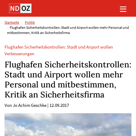
Direkt
Direkt
Direkt
Direkt
zum
zum
zur
zum
Inhalt
Hauptmenu
Suche
Footer
(Eingabetaste)
(Eingabetaste)
(Eingabetaste)
(Eingabetaste)
Startseite
Politik
Flughafen Sicherheitskontrollen: Stadt und Airport wollen mehr Personal und
mitbestimmen, Kritik an Sicherheitsfirma
Flughafen Sicherheitskontrollen: Stadt und Airport wollen
Verbesserungen
Flughafen Sicherheitskontrollen:
Stadt und Airport wollen mehr
Personal und mitbestimmen,
Kritik an Sicherheitsfirma
Von Jo Achim Geschke
|
12.09.2017