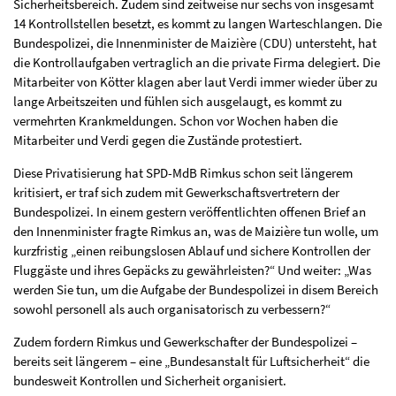
Sicherheitsbereich. Zudem sind zeitweise nur sechs von insgesamt
14 Kontrollstellen besetzt, es kommt zu langen Warteschlangen. Die
Bundespolizei, die Innenminister de Maizière (CDU) untersteht, hat
die Kontrollaufgaben vertraglich an die private Firma delegiert. Die
Mitarbeiter von Kötter klagen aber laut Verdi immer wieder über zu
lange Arbeitszeiten und fühlen sich ausgelaugt, es kommt zu
vermehrten Krankmeldungen. Schon vor Wochen haben die
Mitarbeiter und Verdi gegen die Zustände protestiert.
Diese Privatisierung hat SPD-MdB Rimkus schon seit längerem
kritisiert, er traf sich zudem mit Gewerkschaftsvertretern der
Bundespolizei. In einem gestern veröffentlichten offenen Brief an
den Innenminister fragte Rimkus an, was de Maizière tun wolle, um
kurzfristig „einen reibungslosen Ablauf und sichere Kontrollen der
Fluggäste und ihres Gepäcks zu gewährleisten?“ Und weiter: „Was
werden Sie tun, um die Aufgabe der Bundespolizei in disem Bereich
sowohl personell als auch organisatorisch zu verbessern?“
Zudem fordern Rimkus und Gewerkschafter der Bundespolizei –
bereits seit längerem – eine „Bundesanstalt für Luftsicherheit“ die
bundesweit Kontrollen und Sicherheit organisiert.