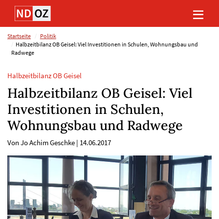
Direkt
Direkt
Direkt
Direkt
zum
zum
zur
zum
Inhalt
Hauptmenu
Suche
Footer
(Eingabetaste)
(Eingabetaste)
(Eingabetaste)
(Eingabetaste)
Startseite
Politik
Halbzeitbilanz OB Geisel: Viel Investitionen in Schulen, Wohnungsbau und
Radwege
Halbzeitbilanz OB Geisel
Halbzeitbilanz OB Geisel: Viel
Investitionen in Schulen,
Wohnungsbau und Radwege
Von Jo Achim Geschke
|
14.06.2017