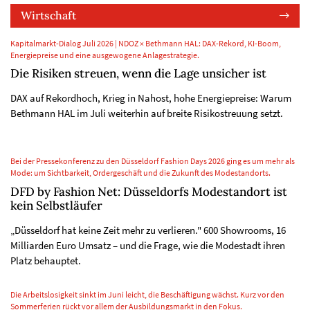
Wirtschaft
Kapitalmarkt-Dialog Juli 2026 | NDOZ × Bethmann HAL: DAX-Rekord, KI-Boom,
Energiepreise und eine ausgewogene Anlagestrategie.
Die Risiken streuen, wenn die Lage unsicher ist
DAX auf Rekordhoch, Krieg in Nahost, hohe Energiepreise: Warum
Bethmann HAL im Juli weiterhin auf breite Risikostreuung setzt.
Bei der Pressekonferenz zu den Düsseldorf Fashion Days 2026 ging es um mehr als
Mode: um Sichtbarkeit, Ordergeschäft und die Zukunft des Modestandorts.
DFD by Fashion Net: Düsseldorfs Modestandort ist
kein Selbstläufer
„Düsseldorf hat keine Zeit mehr zu verlieren." 600 Showrooms, 16
Milliarden Euro Umsatz – und die Frage, wie die Modestadt ihren
Platz behauptet.
Die Arbeitslosigkeit sinkt im Juni leicht, die Beschäftigung wächst. Kurz vor den
Sommerferien rückt vor allem der Ausbildungsmarkt in den Fokus.