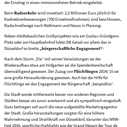
der Einstieg in einen immisionsfreien Betrieb eingeleitet.
Beim
Radverkehr
wird investiert: 2,5 Millionen Euro jährlich für
Radnetzverbesserungen (700 Einzelmaßnahmen) sind beschlossen,
Radschnellwege nach Mettmann und Neuss in Planung.
Neben städtebaulichen Großprojekten wie am Gustav-Gründgens-
Platz oder am Hauptbahnhof lobte OB Geisel vor allem das in
Düsseldorf so breite
„bürgerschaftliche Engagement“
:
Nach dem Sturm „Ela“ mit seinen Verwüstungen sei der
Wiederaufbau etwa am Hofgarten sei die Spendenbereitschaft
überwältigend gewesen. Der Zuzug von
Flüchtlingen
2014/ 15 sei
eine große Herausforderung gewesen. Auch bei der Hilfe für
Flüchtlinge sei das Engagement der Bürgerschaft „beispiellos“.
Die Stadt werde mittlerweile besser von anderen Regionen und
Städten besser als zuvor anerkannt und als sympathisch eingestuft.
Dazu beitragen soll auch die neue aufgestellte Marketingagentur
der Stadt. Große Veranstaltungen sorgten für eine höhere
Wahrnehmung und Strahlkraft von Düsseldorf, darunter das NRW-
Fest 2016, sportliche Highlights wie der Grand Départ der Tour de