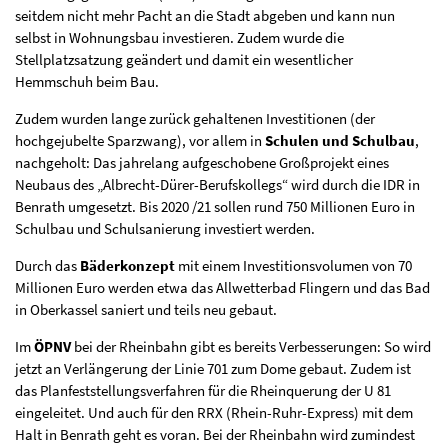
seitdem nicht mehr Pacht an die Stadt abgeben und kann nun
selbst in Wohnungsbau investieren. Zudem wurde die
Stellplatzsatzung geändert und damit ein wesentlicher
Hemmschuh beim Bau.
Zudem wurden lange zurück gehaltenen Investitionen (der
hochgejubelte Sparzwang), vor allem in
Schulen und Schulbau
,
nachgeholt: Das jahrelang aufgeschobene Großprojekt eines
Neubaus des „Albrecht-Dürer-Berufskollegs“ wird durch die IDR in
Benrath umgesetzt. Bis 2020 /21 sollen rund 750 Millionen Euro in
Schulbau und Schulsanierung investiert werden.
Durch das
Bäderkonzept
mit einem Investitionsvolumen von 70
Millionen Euro werden etwa das Allwetterbad Flingern und das Bad
in Oberkassel saniert und teils neu gebaut.
Im
ÖPNV
bei der Rheinbahn gibt es bereits Verbesserungen: So wird
jetzt an Verlängerung der Linie 701 zum Dome gebaut. Zudem ist
das Planfeststellungsverfahren für die Rheinquerung der U 81
eingeleitet. Und auch für den RRX (Rhein-Ruhr-Express) mit dem
Halt in Benrath geht es voran. Bei der Rheinbahn wird zumindest