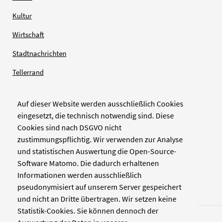
Kultur
Wirtschaft
Stadtnachrichten
Tellerrand
Auf dieser Website werden ausschließlich Cookies
Verlag
eingesetzt, die technisch notwendig sind. Diese
Cookies sind nach DSGVO nicht
Zellwerk GmbH & Co KG
zustimmungspflichtig. Wir verwenden zur Analyse
Pinienstraße 2
und statistischen Auswertung die Open-Source-
40233 Düsseldorf
Software Matomo. Die dadurch erhaltenen
www.zellwerk.com
Informationen werden ausschließlich
pseudonymisiert auf unserem Server gespeichert
und nicht an Dritte übertragen. Wir setzen keine
Statistik-Cookies. Sie können dennoch der