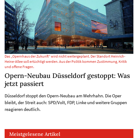
Das „Opernhaus der Zukunft“ wird nicht weitergeplant. Der Standort Heinrich-
Heine-Allee soll ertüchtigt werden. Aus der Politik kommen Zustimmung, Kritik
und offene Fragen.
Opern-Neubau Düsseldorf gestoppt: Was
jetzt passiert
Düsseldorf stoppt den Opern-Neubau am Wehrhahn. Die Oper
bleibt, der Streit auch: SPD/Volt, FDP, Linke und weitere Gruppen
reagieren deutlich.
Meistgelesene Artikel