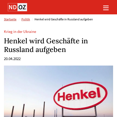
Direkt
Direkt
Direkt
Direkt
zum
zum
zur
zum
Inhalt
Hauptmenu
Suche
Footer
(Eingabetaste)
(Eingabetaste)
(Eingabetaste)
(Eingabetaste)
Startseite
Politik
Henkel wird Geschäfte in Russland aufgeben
Krieg in der Ukraine
Henkel wird Geschäfte in
Russland aufgeben
20.04.2022