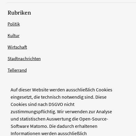
Rubriken
Politik
Kultur
Wirtschaft
Stadtnachrichten
Tellerrand
Auf dieser Website werden ausschließlich Cookies
Verlag
eingesetzt, die technisch notwendig sind. Diese
Cookies sind nach DSGVO nicht
Zellwerk GmbH & Co KG
zustimmungspflichtig. Wir verwenden zur Analyse
Pinienstraße 2
und statistischen Auswertung die Open-Source-
40233 Düsseldorf
Software Matomo. Die dadurch erhaltenen
www.zellwerk.com
Informationen werden ausschließlich