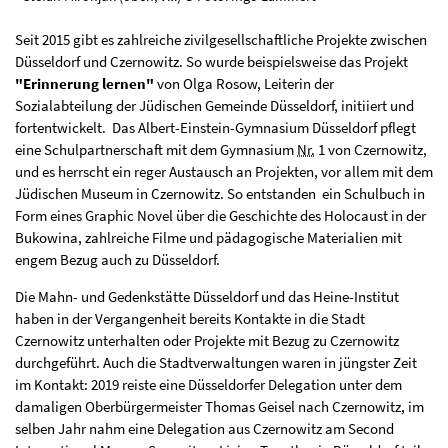
Seit 2015 gibt es zahlreiche zivilgesellschaftliche Projekte zwischen
Düsseldorf und Czernowitz. So wurde beispielsweise das Projekt
"Erinnerung lernen"
von Olga Rosow, Leiterin der
Sozialabteilung der Jüdischen Gemeinde Düsseldorf, initiiert und
fortentwickelt. Das Albert-Einstein-Gymnasium Düsseldorf pflegt
eine Schulpartnerschaft mit dem Gymnasium
Nr.
1 von Czernowitz,
und es herrscht ein reger Austausch an Projekten, vor allem mit dem
Jüdischen Museum in Czernowitz. So entstanden ein Schulbuch in
Form eines Graphic Novel über die Geschichte des Holocaust in der
Bukowina, zahlreiche Filme und pädagogische Materialien mit
engem Bezug auch zu Düsseldorf.
Die Mahn- und Gedenkstätte Düsseldorf und das Heine-Institut
haben in der Vergangenheit bereits Kontakte in die Stadt
Czernowitz unterhalten oder Projekte mit Bezug zu Czernowitz
durchgeführt. Auch die Stadtverwaltungen waren in jüngster Zeit
im Kontakt: 2019 reiste eine Düsseldorfer Delegation unter dem
damaligen Oberbürgermeister Thomas Geisel nach Czernowitz, im
selben Jahr nahm eine Delegation aus Czernowitz am Second