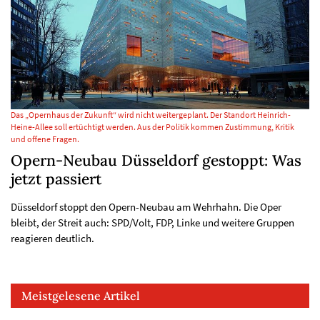
Das „Opernhaus der Zukunft“ wird nicht weitergeplant. Der Standort Heinrich-
Heine-Allee soll ertüchtigt werden. Aus der Politik kommen Zustimmung, Kritik
und offene Fragen.
Opern-Neubau Düsseldorf gestoppt: Was
jetzt passiert
Düsseldorf stoppt den Opern-Neubau am Wehrhahn. Die Oper
bleibt, der Streit auch: SPD/Volt, FDP, Linke und weitere Gruppen
reagieren deutlich.
Meistgelesene Artikel