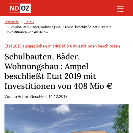
Direkt
Direkt
Direkt
Direkt
zum
zum
zur
zum
Inhalt
Hauptmenu
Suche
Footer
(Eingabetaste)
(Eingabetaste)
(Eingabetaste)
(Eingabetaste)
Startseite
Politik
Schulbauten, Bäder, Wohnungsbau : Ampel beschließt Etat 2019 mit
Investitionen von 408 Mio €
Etat 2019 ausgeglichen mit 408 Mio € Investitionen beschlossen
Schulbauten, Bäder,
Wohnungsbau : Ampel
beschließt Etat 2019 mit
Investitionen von 408 Mio €
Von Jo Achim Geschke
|
14.12.2018