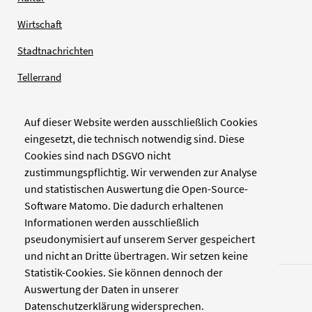
Wirtschaft
Stadtnachrichten
Tellerrand
Auf dieser Website werden ausschließlich Cookies
Verlag
eingesetzt, die technisch notwendig sind. Diese
Cookies sind nach DSGVO nicht
Zellwerk GmbH & Co KG
zustimmungspflichtig. Wir verwenden zur Analyse
Pinienstraße 2
und statistischen Auswertung die Open-Source-
40233 Düsseldorf
Software Matomo. Die dadurch erhaltenen
www.zellwerk.com
Informationen werden ausschließlich
pseudonymisiert auf unserem Server gespeichert
und nicht an Dritte übertragen. Wir setzen keine
Statistik-Cookies. Sie können dennoch der
Auswertung der Daten in unserer
Datenschutzerklärung widersprechen.