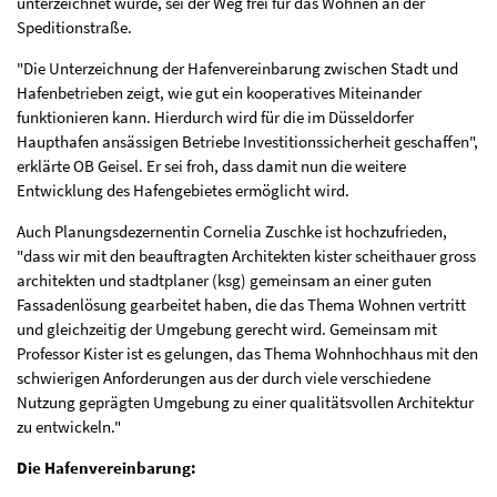
unterzeichnet wurde, sei der Weg frei für das Wohnen an der
Speditionstraße.
"Die Unterzeichnung der Hafenvereinbarung zwischen Stadt und
Hafenbetrieben zeigt, wie gut ein kooperatives Miteinander
funktionieren kann. Hierdurch wird für die im Düsseldorfer
Haupthafen ansässigen Betriebe Investitionssicherheit geschaffen",
erklärte OB Geisel. Er sei froh, dass damit nun die weitere
Entwicklung des Hafengebietes ermöglicht wird.
Auch Planungsdezernentin Cornelia Zuschke ist hochzufrieden,
"dass wir mit den beauftragten Architekten kister scheithauer gross
architekten und stadtplaner (ksg) gemeinsam an einer guten
Fassadenlösung gearbeitet haben, die das Thema Wohnen vertritt
und gleichzeitig der Umgebung gerecht wird. Gemeinsam mit
Professor Kister ist es gelungen, das Thema Wohnhochhaus mit den
schwierigen Anforderungen aus der durch viele verschiedene
Nutzung geprägten Umgebung zu einer qualitätsvollen Architektur
zu entwickeln."
Die Hafenvereinbarung: