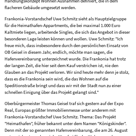
Handlungskonzept Wohnen Ausnahmen definiert, die in dem
flacheren Gebäude umgesetzt werden.
Frankonia-Vorstandschef Uwe Schmitz sieht als Hauptzielgruppe
für die Heimathafen-Appartments, die bei maximal 1.000 Euro
Kaltmiete liegen, arbeitende Singles, die sich das Angebot in dieser
besonderen Lage leisten können und wollen. Uwe Schmitz: "Ich
freue mich, dass insbesondere durch den persönlichen Einsatz von
OB Geisel in diesem Jahr, endlich, möchte man sagen, die
Hafenvereinbarung unterzeichnet wurde. Die Frankonia hat trotz
der langen Zeit, die hier seit dem Kauf verstrichen ist, nie den
Glauben an das Projekt verloren. Wir sind heute mehr denn je stolz,
dass es die Frankonia sein wird, die das Wohnen auf die
Speditionstraße bringt und dass wir mit der Stadt nun zu einer
schnellen Einigung über das Projekt gelangt sind."
Oberbürgermeister Thomas Geisel traf sich gestern auf der Expo
Real, Europas größter Immobilienmesse unter anderem mit
Frankonia-Vorstandschef Uwe Schmitz. Thema: Das Projekt
"Heimathafen", früher bekannt unter dem Namen "Königskinder".
Denn mit der so genannten Hafenvereinbarung, die am 26. August