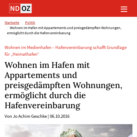
Direkt
Direkt
Direkt
Direkt
zum
zum
zur
zum
Inhalt
Hauptmenu
Suche
Footer
(Eingabetaste)
(Eingabetaste)
(Eingabetaste)
(Eingabetaste)
Startseite
Politik
Wohnen im Hafen mit Appartements und preisgedämpften Wohnungen,
ermöglicht durch die Hafenvereinbarung
Wohnen im Medienhafen – Hafenvereinbarung schafft Grundlage
für „Heimathafen“
Wohnen im Hafen mit
Appartements und
preisgedämpften Wohnungen,
ermöglicht durch die
Hafenvereinbarung
Von Jo Achim Geschke
|
06.10.2016