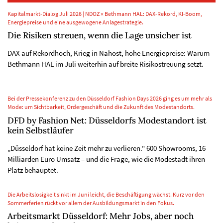
Kapitalmarkt-Dialog Juli 2026 | NDOZ × Bethmann HAL: DAX-Rekord, KI-Boom,
Energiepreise und eine ausgewogene Anlagestrategie.
Die Risiken streuen, wenn die Lage unsicher ist
DAX auf Rekordhoch, Krieg in Nahost, hohe Energiepreise: Warum
Bethmann HAL im Juli weiterhin auf breite Risikostreuung setzt.
Bei der Pressekonferenz zu den Düsseldorf Fashion Days 2026 ging es um mehr als
Mode: um Sichtbarkeit, Ordergeschäft und die Zukunft des Modestandorts.
DFD by Fashion Net: Düsseldorfs Modestandort ist
kein Selbstläufer
„Düsseldorf hat keine Zeit mehr zu verlieren." 600 Showrooms, 16
Milliarden Euro Umsatz – und die Frage, wie die Modestadt ihren
Platz behauptet.
Die Arbeitslosigkeit sinkt im Juni leicht, die Beschäftigung wächst. Kurz vor den
Sommerferien rückt vor allem der Ausbildungsmarkt in den Fokus.
Arbeitsmarkt Düsseldorf: Mehr Jobs, aber noch