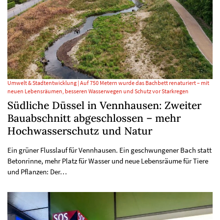
Umwelt & Stadtentwicklung | Auf 750 Metern wurde das Bachbett renaturiert – mit
neuen Lebensräumen, besseren Wasserwegen und Schutz vor Starkregen
Südliche Düssel in Vennhausen: Zweiter
Bauabschnitt abgeschlossen – mehr
Hochwasserschutz und Natur
Ein grüner Flusslauf für Vennhausen. Ein geschwungener Bach statt
Betonrinne, mehr Platz für Wasser und neue Lebensräume für Tiere
und Pflanzen: Der…