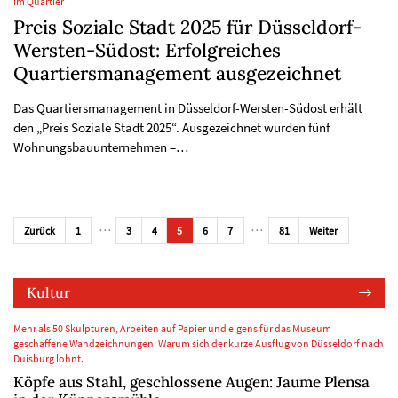
im Quartier
Preis Soziale Stadt 2025 für Düsseldorf-
Wersten-Südost: Erfolgreiches
Quartiersmanagement ausgezeichnet
Das Quartiersmanagement in Düsseldorf-Wersten-Südost erhält
den „Preis Soziale Stadt 2025“. Ausgezeichnet wurden fünf
Wohnungsbauunternehmen –…
…
…
Zurück
1
3
4
5
6
7
81
Weiter
Kultur
Mehr als 50 Skulpturen, Arbeiten auf Papier und eigens für das Museum
geschaffene Wandzeichnungen: Warum sich der kurze Ausflug von Düsseldorf nach
Duisburg lohnt.
Köpfe aus Stahl, geschlossene Augen: Jaume Plensa