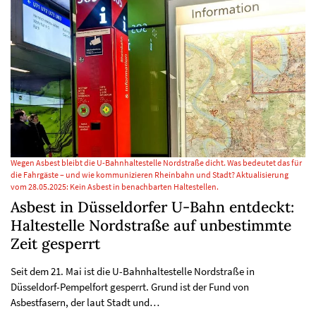
Wegen Asbest bleibt die U-Bahnhaltestelle Nordstraße dicht. Was bedeutet das für
die Fahrgäste – und wie kommunizieren Rheinbahn und Stadt? Aktualisierung
vom 28.05.2025: Kein Asbest in benachbarten Haltestellen.
Asbest in Düsseldorfer U-Bahn entdeckt:
Haltestelle Nordstraße auf unbestimmte
Zeit gesperrt
Seit dem 21. Mai ist die U-Bahnhaltestelle Nordstraße in
Düsseldorf-Pempelfort gesperrt. Grund ist der Fund von
Asbestfasern, der laut Stadt und…