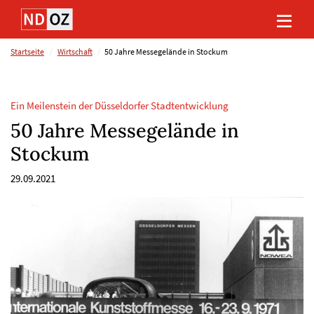
Direkt
Direkt
Direkt
Direkt
zum
zum
zur
zum
Inhalt
Hauptmenu
Suche
Footer
(Eingabetaste)
(Eingabetaste)
(Eingabetaste)
(Eingabetaste)
Startseite
Wirtschaft
50 Jahre Messegelände in Stockum
Ein Meilenstein der Düsseldorfer Stadtentwicklung
50 Jahre Messegelände in
Stockum
29.09.2021