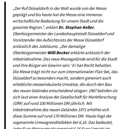
„Der Ruf Düsseldorfs in der Welt wurde von der Messe
geprägt und bis heute hat die Messe eine immense
wirtschaftliche Bedeutung für unsere Stadt und die
gesamte Region.“, erklärt
Dr. Stephan Keller
,
Oberbürgermeister der Landeshauptstadt Düsseldorf und
Vorsitzender des Aufsichtsrats der Messe Düsseldorf
anlässlich des Jubiläums. „Der damalige
Oberbürgermeister
Willi Becker
erklärte anlässlich der
Inbetriebnahme ‚Das neue Messegelände wird für die Stadt
und ihre Bürger ein Gewinn sein.‘ Er hat Recht behalten.
Die Messe trägt nicht nur zum internationalen Flair bei, das
Düsseldorf so besonders macht, sondern generiert auch
erhebliche messeinduzierte Umsätze, die durch den Bau
des neuen Geländes entscheidend stiegen: 1967 beliefen sie
sich laut einer Analyse der Gesellschaft für Marktforschung
(GfM) auf rund 100 Millionen DM jährlich. Mit
Inbetriebnahme des neuen Geländes 1971 erhöhte sich
diese Summe auf rund 170 Millionen DM. Heute liegt der
sogenannte Umwegrenditefaktor bei 6,16. Das bedeutet,
jeder Euro Messeumsatz generiert 6,16 Euro Umsatz im