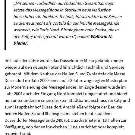
„Mit seinem vorbildlich durchdachten Gesamtkonzept
setzte das Messegelände in Stockum neue Maßstäbe
hinsichtlich Architektur, Technik, Infrastruktur und Service.
Es diente zurecht als Vorbild für zahlreiche Messegelände
weltweit, wie Paris Nord, Birmingham oder Osaka, die in
den Folgejahren gebaut wurden.“, erklärt
Wolfram N.
Diener.
Im Laufe der Jahre wurde das Düsseldorfer Messegelände immer
wieder auf den neuesten Stand hinsichtlich Technik und Services
gebracht. Mit dem Neubau der Hallen 6 und 7a startete die Messe
Düsseldorf im Jahr 2000 einen auf 30 Jahre angelegten Masterplan
zur Modernisierung des Messegeländes. Im Zuge dessen wurde im
Jahr 2004 auch der Eingang Nord komplett umgestaltet und bietet
nun unter anderem einen direkten Stadtbahnanschluss zur City und
zum Hauptbahnhof Düsseldorf. Anschließend folgte der Bau der
beiden Hallen 8a und 8b. Insgesamt stehen heute auf dem
Düsseldorfer Messegelände 249.761 Quadratmeter in 18 Hallen zur
Verfügung, von denen inzwischen 11 neu errichtet oder komplett
renoviert sind.