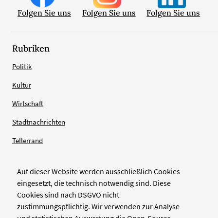
Folgen Sie uns
Folgen Sie uns
Folgen Sie uns
Rubriken
Politik
Kultur
Wirtschaft
Stadtnachrichten
Tellerrand
Auf dieser Website werden ausschließlich Cookies
Verlag
eingesetzt, die technisch notwendig sind. Diese
Cookies sind nach DSGVO nicht
Zellwerk GmbH & Co KG
zustimmungspflichtig. Wir verwenden zur Analyse
Pinienstraße 2
und statistischen Auswertung die Open-Source-