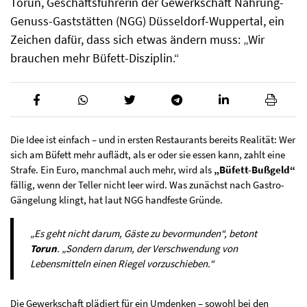
Torun, Geschäftsführerin der Gewerkschaft Nahrung-
Genuss-Gaststätten (NGG) Düsseldorf-Wuppertal, ein
Zeichen dafür, dass sich etwas ändern muss: „Wir
brauchen mehr Büfett-Disziplin.“
Die Idee ist einfach – und in ersten Restaurants bereits Realität: Wer
sich am Büfett mehr auflädt, als er oder sie essen kann, zahlt eine
Strafe. Ein Euro, manchmal auch mehr, wird als
„Büfett-Bußgeld“
fällig, wenn der Teller nicht leer wird. Was zunächst nach Gastro-
Gängelung klingt, hat laut NGG handfeste Gründe.
„Es geht nicht darum, Gäste zu bevormunden“, betont
Torun
. „Sondern darum, der Verschwendung von
Lebensmitteln einen Riegel vorzuschieben.“
Die Gewerkschaft plädiert für ein Umdenken – sowohl bei den