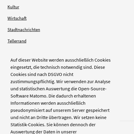
Kultur
Wirtschaft
Stadtnachrichten
Tellerrand
Auf dieser Website werden ausschließlich Cookies
Verlag
eingesetzt, die technisch notwendig sind. Diese
Cookies sind nach DSGVO nicht
Zellwerk GmbH & Co KG
zustimmungspflichtig. Wir verwenden zur Analyse
Pinienstraße 2
und statistischen Auswertung die Open-Source-
40233 Düsseldorf
Software Matomo. Die dadurch erhaltenen
www.zellwerk.com
Informationen werden ausschließlich
pseudonymisiert auf unserem Server gespeichert
und nicht an Dritte übertragen. Wir setzen keine
Statistik-Cookies. Sie können dennoch der
Auswertung der Daten in unserer