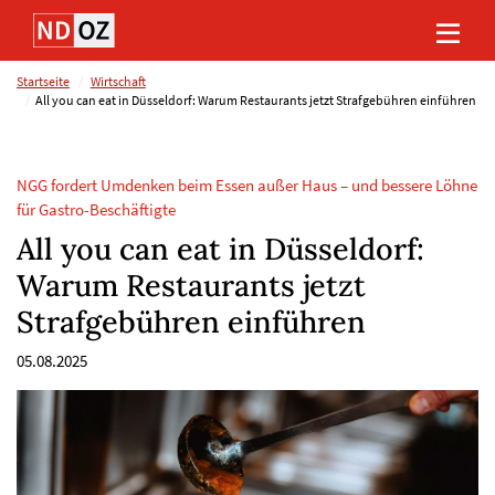
Direkt
Direkt
Direkt
Direkt
zum
zum
zur
zum
Inhalt
Hauptmenu
Suche
Footer
(Eingabetaste)
(Eingabetaste)
(Eingabetaste)
(Eingabetaste)
Startseite
Wirtschaft
All you can eat in Düsseldorf: Warum Restaurants jetzt Strafgebühren einführen
NGG fordert Umdenken beim Essen außer Haus – und bessere Löhne
für Gastro-Beschäftigte
All you can eat in Düsseldorf:
Warum Restaurants jetzt
Strafgebühren einführen
05.08.2025