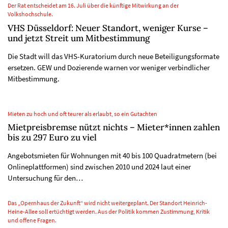
Der Rat entscheidet am 16. Juli über die künftige Mitwirkung an der
Volkshochschule.
VHS Düsseldorf: Neuer Standort, weniger Kurse –
und jetzt Streit um Mitbestimmung
Die Stadt will das VHS-Kuratorium durch neue Beteiligungsformate
ersetzen. GEW und Dozierende warnen vor weniger verbindlicher
Mitbestimmung.
Mieten zu hoch und oft teurer als erlaubt, so ein Gutachten
Mietpreisbremse nützt nichts – Mieter*innen zahlen
bis zu 297 Euro zu viel
Angebotsmieten für Wohnungen mit 40 bis 100 Quadratmetern (bei
Onlineplattformen) sind zwischen 2010 und 2024 laut einer
Untersuchung für den…
Das „Opernhaus der Zukunft“ wird nicht weitergeplant. Der Standort Heinrich-
Heine-Allee soll ertüchtigt werden. Aus der Politik kommen Zustimmung, Kritik
und offene Fragen.