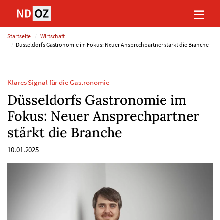
Direkt
Direkt
Direkt
Direkt
zum
zum
zur
zum
Inhalt
Hauptmenu
Suche
Footer
(Eingabetaste)
(Eingabetaste)
(Eingabetaste)
(Eingabetaste)
Startseite
Wirtschaft
Düsseldorfs Gastronomie im Fokus: Neuer Ansprechpartner stärkt die Branche
Klares Signal für die Gastronomie
Düsseldorfs Gastronomie im
Fokus: Neuer Ansprechpartner
stärkt die Branche
10.01.2025