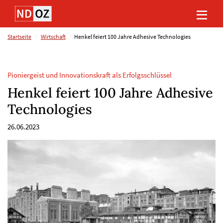
Direkt
Direkt
Direkt
Direkt
zum
zum
zur
zum
Inhalt
Hauptmenu
Suche
Footer
(Eingabetaste)
(Eingabetaste)
(Eingabetaste)
(Eingabetaste)
Startseite
Wirtschaft
Henkel feiert 100 Jahre Adhesive Technologies
Pioniergeist und Innovationskraft als Erfolgsschlüssel
Henkel feiert 100 Jahre Adhesive
Technologies
26.06.2023