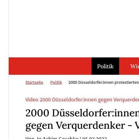
Direkt
Direkt
Direkt
Direkt
zum
zum
zur
zum
Inhalt
Hauptmenu
Suche
Footer
(Eingabetaste)
(Eingabetaste)
(Eingabetaste)
(Eingabetaste)
Politik
Wir
Startseite
Politik
2000 Düsseldorfer:innen protestierte
Video 2000 Düsseldorfer:innen gegen Verquerde
2000 Düsseldorfer:innen
gegen Verquerdenker - 
Von Jo Achim Geschke
|
06.02.2022