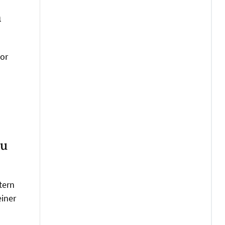
m
vor
zu
tern
einer