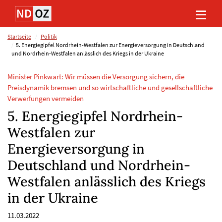
Direkt
Direkt
Direkt
Direkt
zum
zum
zur
zum
Inhalt
Hauptmenu
Suche
Footer
(Eingabetaste)
(Eingabetaste)
(Eingabetaste)
(Eingabetaste)
Startseite
Politik
5. Energiegipfel Nordrhein-Westfalen zur Energieversorgung in Deutschland
und Nordrhein-Westfalen anlässlich des Kriegs in der Ukraine
Minister Pinkwart: Wir müssen die Versorgung sichern, die
Preisdynamik bremsen und so wirtschaftliche und gesellschaftliche
Verwerfungen vermeiden
5. Energiegipfel Nordrhein-
Westfalen zur
Energieversorgung in
Deutschland und Nordrhein-
Westfalen anlässlich des Kriegs
in der Ukraine
11.03.2022