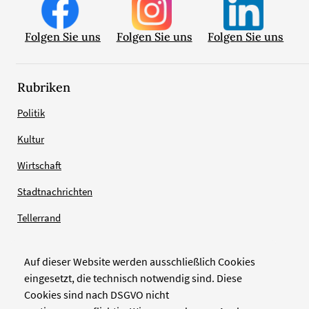
Folgen Sie uns
Folgen Sie uns
Folgen Sie uns
Rubriken
Politik
Kultur
Wirtschaft
Stadtnachrichten
Tellerrand
Auf dieser Website werden ausschließlich Cookies
Verlag
eingesetzt, die technisch notwendig sind. Diese
Cookies sind nach DSGVO nicht
Zellwerk GmbH & Co KG