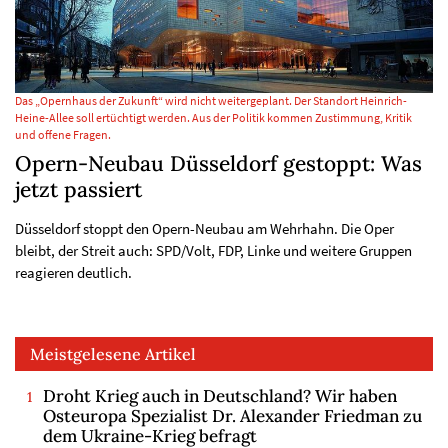
Das „Opernhaus der Zukunft“ wird nicht weitergeplant. Der Standort Heinrich-
Heine-Allee soll ertüchtigt werden. Aus der Politik kommen Zustimmung, Kritik
und offene Fragen.
Opern-Neubau Düsseldorf gestoppt: Was
jetzt passiert
Düsseldorf stoppt den Opern-Neubau am Wehrhahn. Die Oper
bleibt, der Streit auch: SPD/Volt, FDP, Linke und weitere Gruppen
reagieren deutlich.
Meistgelesene Artikel
Droht Krieg auch in Deutschland? Wir haben
Osteuropa Spezialist Dr. Alexander Friedman zu
dem Ukraine-Krieg befragt