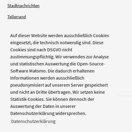
Stadtnachrichten
Tellerrand
Auf dieser Website werden ausschließlich Cookies
Verlag
eingesetzt, die technisch notwendig sind. Diese
Cookies sind nach DSGVO nicht
Zellwerk GmbH & Co KG
zustimmungspflichtig. Wir verwenden zur Analyse
Pinienstraße 2
und statistischen Auswertung die Open-Source-
40233 Düsseldorf
Software Matomo. Die dadurch erhaltenen
www.zellwerk.com
Informationen werden ausschließlich
pseudonymisiert auf unserem Server gespeichert
und nicht an Dritte übertragen. Wir setzen keine
Statistik-Cookies. Sie können dennoch der
Auswertung der Daten in unserer
Datenschutzerklärung widersprechen.
Datenschutzerklärung