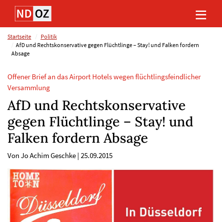
Direkt
Direkt
Direkt
Direkt
zum
zum
zur
zum
Inhalt
Hauptmenu
Suche
Footer
(Eingabetaste)
(Eingabetaste)
(Eingabetaste)
(Eingabetaste)
Startseite
Politik
AfD und Rechtskonservative gegen Flüchtlinge – Stay! und Falken fordern
Absage
Offener Brief an das Airport Hotels wegen flüchtlingsfeindlicher
Versammlung
AfD und Rechtskonservative
gegen Flüchtlinge – Stay! und
Falken fordern Absage
Von Jo Achim Geschke
|
25.09.2015