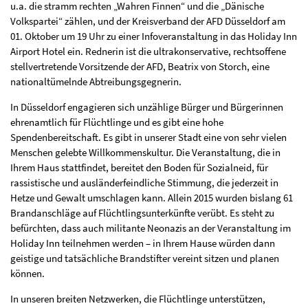
u.a. die stramm rechten „Wahren Finnen“ und die „Dänische
Volkspartei“ zählen, und der Kreisverband der AFD Düsseldorf am
01. Oktober um 19 Uhr zu einer Infoveranstaltung in das Holiday Inn
Airport Hotel ein. Rednerin ist die ultrakonservative, rechtsoffene
stellvertretende Vorsitzende der AFD, Beatrix von Storch, eine
nationaltümelnde Abtreibungsgegnerin.
In Düsseldorf engagieren sich unzählige Bürger und Bürgerinnen
ehrenamtlich für Flüchtlinge und es gibt eine hohe
Spendenbereitschaft. Es gibt in unserer Stadt eine von sehr vielen
Menschen gelebte Willkommenskultur. Die Veranstaltung, die in
Ihrem Haus stattfindet, bereitet den Boden für Sozialneid, für
rassistische und ausländerfeindliche Stimmung, die jederzeit in
Hetze und Gewalt umschlagen kann. Allein 2015 wurden bislang 61
Brandanschläge auf Flüchtlingsunterkünfte verübt. Es steht zu
befürchten, dass auch militante Neonazis an der Veranstaltung im
Holiday Inn teilnehmen werden – in Ihrem Hause würden dann
geistige und tatsächliche Brandstifter vereint sitzen und planen
können.
In unseren breiten Netzwerken, die Flüchtlinge unterstützen,