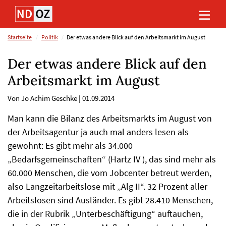
Direkt
Direkt
Direkt
Direkt
zum
zum
zur
zum
Inhalt
Hauptmenu
Suche
Footer
(Eingabetaste)
(Eingabetaste)
(Eingabetaste)
(Eingabetaste)
Startseite
Politik
Der etwas andere Blick auf den Arbeitsmarkt im August
Der etwas andere Blick auf den
Arbeitsmarkt im August
Von Jo Achim Geschke
|
01.09.2014
Man kann die Bilanz des Arbeitsmarkts im August von
der Arbeitsagentur ja auch mal anders lesen als
gewohnt: Es gibt mehr als 34.000
„Bedarfsgemeinschaften“ (Hartz IV ), das sind mehr als
60.000 Menschen, die vom Jobcenter betreut werden,
also Langzeitarbeitslose mit „Alg II“. 32 Prozent aller
Arbeitslosen sind Ausländer. Es gibt 28.410 Menschen,
die in der Rubrik „Unterbeschäftigung“ auftauchen,