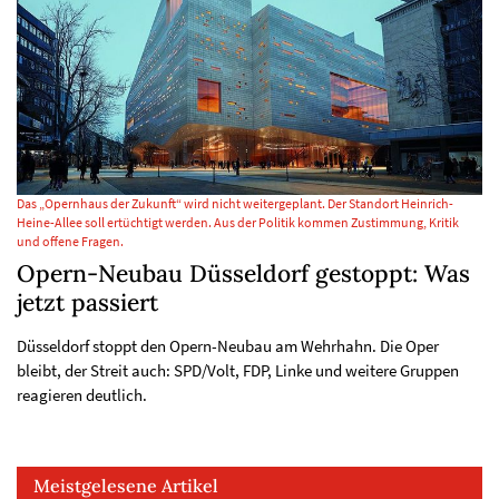
Das „Opernhaus der Zukunft“ wird nicht weitergeplant. Der Standort Heinrich-
Heine-Allee soll ertüchtigt werden. Aus der Politik kommen Zustimmung, Kritik
und offene Fragen.
Opern-Neubau Düsseldorf gestoppt: Was
jetzt passiert
Düsseldorf stoppt den Opern-Neubau am Wehrhahn. Die Oper
bleibt, der Streit auch: SPD/Volt, FDP, Linke und weitere Gruppen
reagieren deutlich.
Meistgelesene Artikel