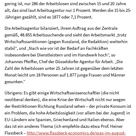
gering ist, nur 286 der Arbeitslosen sind zwischen 15 und 20 Jahre
alt, das sind laut Arbeitsagentur nur 1 Prozent. Werden die 15 bis 25-
Jährigen gezählt, sind es 1877 oder 7,1 Prozent.
Die Arbeitsagentur bilanziert, ihrem Auftrag aus der Zentrale
gemäß, 48.855 Arbeitssuchende und sieht den Arbeitsmarkt „trotz
Wirtschaftssanktionen (gegen Russland, die Redaktion) weiterhin
stabil“, und „Nach wie vor ist der Bedarf an Fachkräften
insbesondere bei Dienstleistern und im Handwerk hoch“, so
Johannes Pfeiffer, Chef der Düsseldorfer Agentur für Arbeit. „Die
Zahl der Arbeitslosen unter 25 Jahren ist gegenüber dem letzten
Monat leicht um 18 Personen auf 1.877 junge Frauen und Männer
gesunken.“
Übrigens: Es gibt einige Wirtschaftswissenschaftler (die nicht
neoliberal denken), die eine Krise der Wirtschaft nicht nur wegen
der Restriktionen Richtung Russland sehen – der private Konsum ist
ein Problem, die hohe Arbeitslosigkeit (vor allem bei der Jugend) in
EU-Ländern wie Spanien, Griechenland und Italien ebenso. Aber
das ist ein anderes Thema (ich empfehle dazu etwa Prof. Heiner
Flassbeck –
http://www.flassbeck-economics.de/was-im-august-