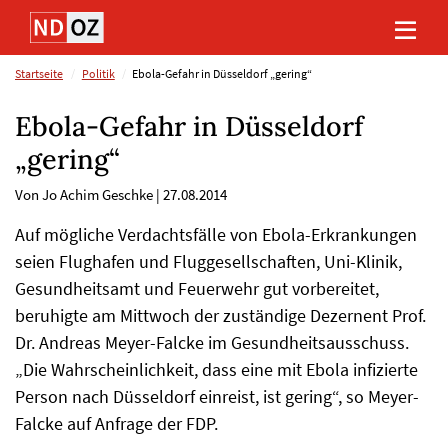
Direkt
Direkt
Direkt
Direkt
zum
zum
zur
zum
Inhalt
Hauptmenu
Suche
Footer
(Eingabetaste)
(Eingabetaste)
(Eingabetaste)
(Eingabetaste)
Startseite
Politik
Ebola-Gefahr in Düsseldorf „gering“
Ebola-Gefahr in Düsseldorf
„gering“
Von Jo Achim Geschke
|
27.08.2014
Auf mögliche Verdachtsfälle von Ebola-Erkrankungen
seien Flughafen und Fluggesellschaften, Uni-Klinik,
Gesundheitsamt und Feuerwehr gut vorbereitet,
beruhigte am Mittwoch der zuständige Dezernent Prof.
Dr. Andreas Meyer-Falcke im Gesundheitsausschuss.
„Die Wahrscheinlichkeit, dass eine mit Ebola infizierte
Person nach Düsseldorf einreist, ist gering“, so Meyer-
Falcke auf Anfrage der FDP.