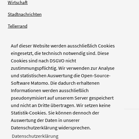
Wirtschaft
Stadtnachrichten
Tellerrand
Auf dieser Website werden ausschließlich Cookies
Verlag
eingesetzt, die technisch notwendig sind. Diese
Cookies sind nach DSGVO nicht
Zellwerk GmbH & Co KG
zustimmungspflichtig. Wir verwenden zur Analyse
Pinienstraße 2
und statistischen Auswertung die Open-Source-
40233 Düsseldorf
Software Matomo. Die dadurch erhaltenen
www.zellwerk.com
Informationen werden ausschließlich
pseudonymisiert auf unserem Server gespeichert
und nicht an Dritte übertragen. Wir setzen keine
Statistik-Cookies. Sie können dennoch der
Auswertung der Daten in unserer
Datenschutzerklärung widersprechen.
Datenschutzerklärung