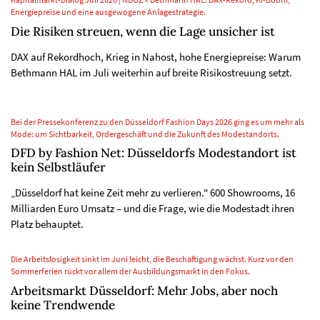
Kapitalmarkt-Dialog Juli 2026 | NDOZ × Bethmann HAL: DAX-Rekord, KI-Boom,
Energiepreise und eine ausgewogene Anlagestrategie.
Die Risiken streuen, wenn die Lage unsicher ist
DAX auf Rekordhoch, Krieg in Nahost, hohe Energiepreise: Warum
Bethmann HAL im Juli weiterhin auf breite Risikostreuung setzt.
Bei der Pressekonferenz zu den Düsseldorf Fashion Days 2026 ging es um mehr als
Mode: um Sichtbarkeit, Ordergeschäft und die Zukunft des Modestandorts.
DFD by Fashion Net: Düsseldorfs Modestandort ist
kein Selbstläufer
„Düsseldorf hat keine Zeit mehr zu verlieren." 600 Showrooms, 16
Milliarden Euro Umsatz – und die Frage, wie die Modestadt ihren
Platz behauptet.
Die Arbeitslosigkeit sinkt im Juni leicht, die Beschäftigung wächst. Kurz vor den
Sommerferien rückt vor allem der Ausbildungsmarkt in den Fokus.
Arbeitsmarkt Düsseldorf: Mehr Jobs, aber noch
keine Trendwende