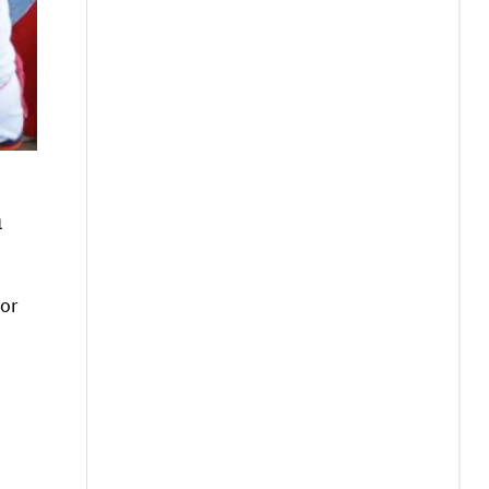
m
vor