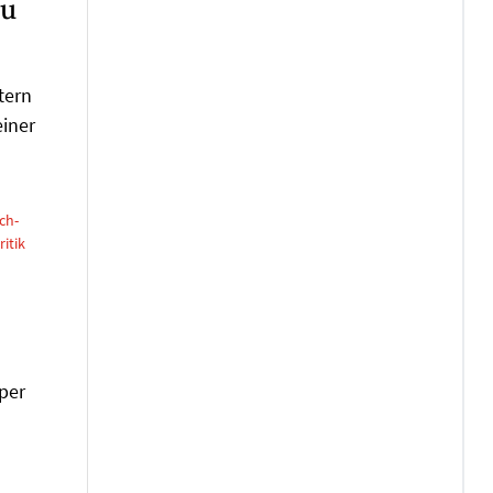
zu
tern
einer
ch-
itik
per