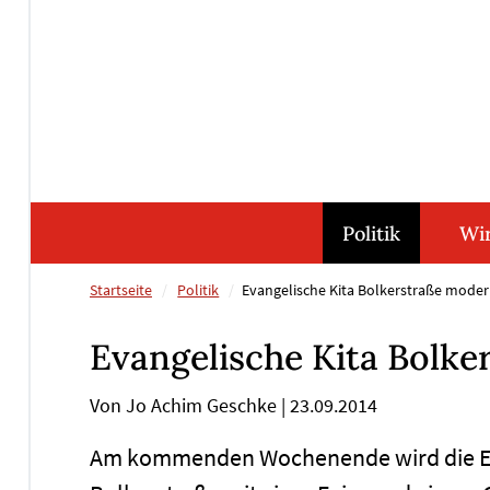
Direkt
Direkt
Direkt
Direkt
zum
zum
zur
zum
Inhalt
Hauptmenu
Suche
Footer
(Eingabetaste)
(Eingabetaste)
(Eingabetaste)
(Eingabetaste)
Politik
Wir
Startseite
Politik
Evangelische Kita Bolkerstraße modern
Evangelische Kita Bolke
Von Jo Achim Geschke
|
23.09.2014
Am kommenden Wochenende wird die Evan