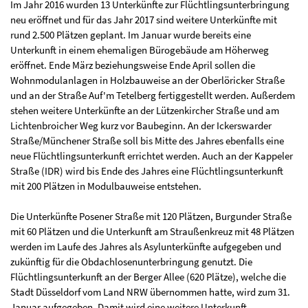
Im Jahr 2016 wurden 13 Unterkünfte zur Flüchtlingsunterbringung
neu eröffnet und für das Jahr 2017 sind weitere Unterkünfte mit
rund 2.500 Plätzen geplant. Im Januar wurde bereits eine
Unterkunft in einem ehemaligen Bürogebäude am Höherweg
eröffnet. Ende März beziehungsweise Ende April sollen die
Wohnmodulanlagen in Holzbauweise an der Oberlöricker Straße
und an der Straße Auf'm Tetelberg fertiggestellt werden. Außerdem
stehen weitere Unterkünfte an der Lützenkircher Straße und am
Lichtenbroicher Weg kurz vor Baubeginn. An der Ickerswarder
Straße/Münchener Straße soll bis Mitte des Jahres ebenfalls eine
neue Flüchtlingsunterkunft errichtet werden. Auch an der Kappeler
Straße (IDR) wird bis Ende des Jahres eine Flüchtlingsunterkunft
mit 200 Plätzen in Modulbauweise entstehen.
Die Unterkünfte Posener Straße mit 120 Plätzen, Burgunder Straße
mit 60 Plätzen und die Unterkunft am Straußenkreuz mit 48 Plätzen
werden im Laufe des Jahres als Asylunterkünfte aufgegeben und
zukünftig für die Obdachlosenunterbringung genutzt. Die
Flüchtlingsunterkunft an der Berger Allee (620 Plätze), welche die
Stadt Düsseldorf vom Land NRW übernommen hatte, wird zum 31.
Januar aufgegeben. Damit wird eine weitere Unterkunft