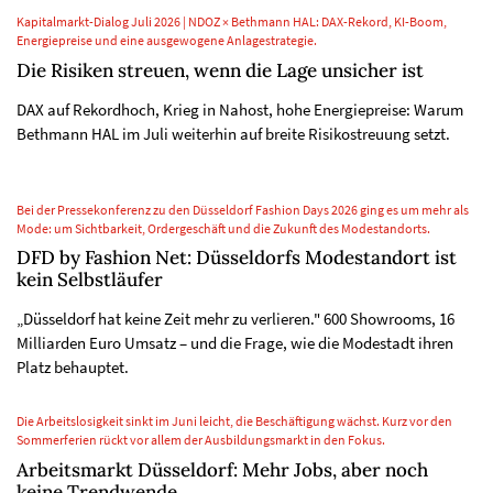
Kapitalmarkt-Dialog Juli 2026 | NDOZ × Bethmann HAL: DAX-Rekord, KI-Boom,
Energiepreise und eine ausgewogene Anlagestrategie.
Die Risiken streuen, wenn die Lage unsicher ist
DAX auf Rekordhoch, Krieg in Nahost, hohe Energiepreise: Warum
Bethmann HAL im Juli weiterhin auf breite Risikostreuung setzt.
Bei der Pressekonferenz zu den Düsseldorf Fashion Days 2026 ging es um mehr als
Mode: um Sichtbarkeit, Ordergeschäft und die Zukunft des Modestandorts.
DFD by Fashion Net: Düsseldorfs Modestandort ist
kein Selbstläufer
„Düsseldorf hat keine Zeit mehr zu verlieren." 600 Showrooms, 16
Milliarden Euro Umsatz – und die Frage, wie die Modestadt ihren
Platz behauptet.
Die Arbeitslosigkeit sinkt im Juni leicht, die Beschäftigung wächst. Kurz vor den
Sommerferien rückt vor allem der Ausbildungsmarkt in den Fokus.
Arbeitsmarkt Düsseldorf: Mehr Jobs, aber noch
keine Trendwende