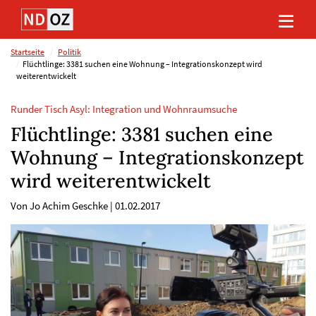
Direkt
Direkt
Direkt
Direkt
zum
zum
zur
zum
Inhalt
Hauptmenu
Suche
Footer
(Eingabetaste)
(Eingabetaste)
(Eingabetaste)
(Eingabetaste)
Startseite
Politik
Flüchtlinge: 3381 suchen eine Wohnung – Integrationskonzept wird
weiterentwickelt
Runder Tisch Asyl: Integration und Wohnraumsuche
Flüchtlinge: 3381 suchen eine
Wohnung – Integrationskonzept
wird weiterentwickelt
Von Jo Achim Geschke
|
01.02.2017