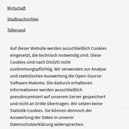
Wirtschaft
Stadtnachrichten
Tellerrand
Auf dieser Website werden ausschließlich Cookies
Verlag
eingesetzt, die technisch notwendig sind. Diese
Cookies sind nach DSGVO nicht
Zellwerk GmbH & Co KG
zustimmungspflichtig. Wir verwenden zur Analyse
Pinienstraße 2
und statistischen Auswertung die Open-Source-
40233 Düsseldorf
Software Matomo. Die dadurch erhaltenen
www.zellwerk.com
Informationen werden ausschließlich
pseudonymisiert auf unserem Server gespeichert
und nicht an Dritte übertragen. Wir setzen keine
Statistik-Cookies. Sie können dennoch der
Auswertung der Daten in unserer
Datenschutzerklärung widersprechen.