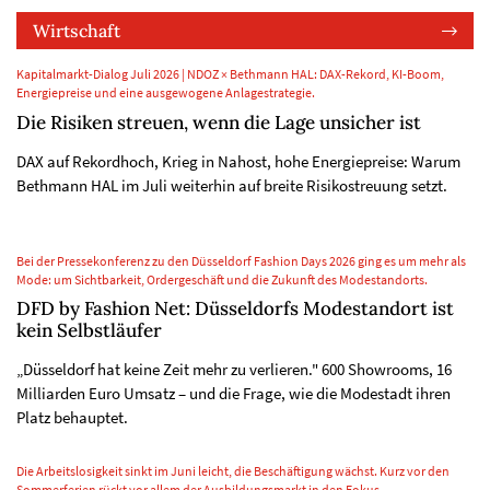
Wirtschaft
Kapitalmarkt-Dialog Juli 2026 | NDOZ × Bethmann HAL: DAX-Rekord, KI-Boom,
Energiepreise und eine ausgewogene Anlagestrategie.
Die Risiken streuen, wenn die Lage unsicher ist
DAX auf Rekordhoch, Krieg in Nahost, hohe Energiepreise: Warum
Bethmann HAL im Juli weiterhin auf breite Risikostreuung setzt.
Bei der Pressekonferenz zu den Düsseldorf Fashion Days 2026 ging es um mehr als
Mode: um Sichtbarkeit, Ordergeschäft und die Zukunft des Modestandorts.
DFD by Fashion Net: Düsseldorfs Modestandort ist
kein Selbstläufer
„Düsseldorf hat keine Zeit mehr zu verlieren." 600 Showrooms, 16
Milliarden Euro Umsatz – und die Frage, wie die Modestadt ihren
Platz behauptet.
Die Arbeitslosigkeit sinkt im Juni leicht, die Beschäftigung wächst. Kurz vor den