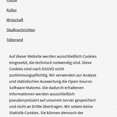
Kultur
Wirtschaft
Stadtnachrichten
Tellerrand
Auf dieser Website werden ausschließlich Cookies
Verlag
eingesetzt, die technisch notwendig sind. Diese
Cookies sind nach DSGVO nicht
Zellwerk GmbH & Co KG
zustimmungspflichtig. Wir verwenden zur Analyse
Pinienstraße 2
und statistischen Auswertung die Open-Source-
40233 Düsseldorf
Software Matomo. Die dadurch erhaltenen
www.zellwerk.com
Informationen werden ausschließlich
pseudonymisiert auf unserem Server gespeichert
und nicht an Dritte übertragen. Wir setzen keine
Statistik-Cookies. Sie können dennoch der