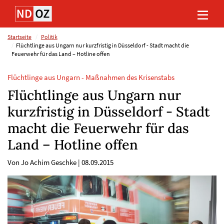
Direkt
Direkt
Direkt
Direkt
zum
zum
zur
zum
Inhalt
Hauptmenu
Suche
Footer
(Eingabetaste)
(Eingabetaste)
(Eingabetaste)
(Eingabetaste)
Startseite
Politik
Flüchtlinge aus Ungarn nur kurzfristig in Düsseldorf - Stadt macht die
Feuerwehr für das Land – Hotline offen
Flüchtlinge aus Ungarn - Maßnahmen des Krisenstabs
Flüchtlinge aus Ungarn nur
kurzfristig in Düsseldorf - Stadt
macht die Feuerwehr für das
Land – Hotline offen
Von Jo Achim Geschke
|
08.09.2015