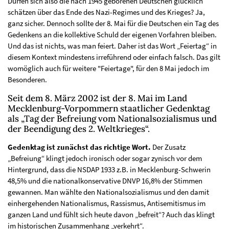
Dürfen sich also die nach 1945 geborenen Deutschen glücklich
schätzen über das Ende des Nazi-Regimes und des Krieges? Ja,
ganz sicher. Dennoch sollte der 8. Mai für die Deutschen ein Tag des
Gedenkens an die kollektive Schuld der eigenen Vorfahren bleiben.
Und das ist nichts, was man feiert. Daher ist das Wort „Feiertag“ in
diesem Kontext mindestens irreführend oder einfach falsch. Das gilt
womöglich auch für weitere "Feiertage", für den 8 Mai jedoch im
Besonderen.
Seit dem 8. März 2002 ist der 8. Mai im Land
Mecklenburg-Vorpommern staatlicher Gedenktag
als „Tag der Befreiung vom Nationalsozialismus und
der Beendigung des 2. Weltkrieges“.
Gedenktag ist zunächst das richtige Wort.
Der Zusatz
„Befreiung“ klingt jedoch ironisch oder sogar zynisch vor dem
Hintergrund, dass die NSDAP 1933 z.B. in Mecklenburg-Schwerin
48,5% und die nationalkonservative DNVP 16,8% der Stimmen
gewannen. Man wählte den Nationalsozialismus und den damit
einhergehenden Nationalismus, Rassismus, Antisemitismus im
ganzen Land und fühlt sich heute davon „befreit“? Auch das klingt
im historischen Zusammenhang „verkehrt“.