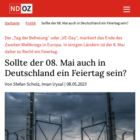
Direkt
Direkt
Direkt
Direkt
zum
zum
zur
zum
Inhalt
Hauptmenu
Suche
Footer
(Eingabetaste)
(Eingabetaste)
(Eingabetaste)
(Eingabetaste)
Startseite
Politik
Sollte der 08. Mai auch in Deutschland ein Feiertag sein?
Der „Tag der Befreiung“ oder „VE-Day“, markiert das Ende des
Zweiten Weltkriegs in Europa. In einigen Ländern ist der 8. Mai
daher zu Recht ein Feiertag.
Sollte der 08. Mai auch in
Deutschland ein Feiertag sein?
Von Stefan Scholz, Iman Uysal
|
08.05.2023