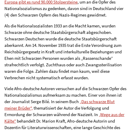
Europa gibt es rund 90.000 Stolpersteine
, um an die Opfer des
Nationalsozialismus zu gedenken, davon sind in Deutschland vier
(4) den Schwarzen Opfern des Nazis-Regimes gewidmet.
Als die Nationalsozialisten 1933 an die Macht kamen, wurden
Schwarze ohne deutsche Staatsbürgerschaft abgeschoben.
Schwarzen Deutschen wurde die deutsche Staatsbürgerschaft
aberkannt. Am 14. November 1935 trat die Erste Verordnung zum
Reichsbürgergesetz in Kraft und interkulturelle Beziehungen und
Ehen mit Schwarzen Personen wurden als „Rassenschande“
strafrechtlich verfolgt. Zuchthaus oder auch Zwangssterilisation
waren die Folge. Zahlen dazu findet man kaum, weil diese
Verbrechen nicht systematisch erfasst wurden.
Viele Afro-deutsche Autoren versuchen auf die Schwarzen Opfer des
Nationalsozialismus aufmerksam zu machen. Einer von ihnen ist
der Journalist Serge Bilé. In seinem Buch
„Das schwarze Blut
meiner Brüder",
thematisiert der Autor die Verfolgung und
Ermordung der Schwarzen während der Nazizeit. In
„Wege aus der
Kälte"
behandelt Dr. Marion Kraft, Afro-deutsche Autorin und
Dozentin für Literaturwissenschaften, eine lange Geschichte des