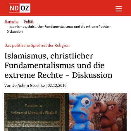
Direkt
Direkt
Direkt
Direkt
zum
zum
zur
zum
Inhalt
Hauptmenu
Suche
Footer
(Eingabetaste)
(Eingabetaste)
(Eingabetaste)
(Eingabetaste)
Startseite
Politik
Islamismus, christlicher Fundamentalismus und die extreme Rechte –
Diskussion
Das politische Spiel mit der Religion
Islamismus, christlicher
Fundamentalismus und die
extreme Rechte – Diskussion
Von Jo Achim Geschke
|
02.12.2016