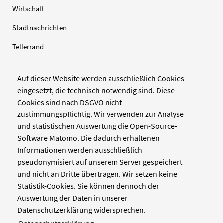
Wirtschaft
Stadtnachrichten
Tellerrand
Auf dieser Website werden ausschließlich Cookies
Verlag
eingesetzt, die technisch notwendig sind. Diese
Cookies sind nach DSGVO nicht
Zellwerk GmbH & Co KG
zustimmungspflichtig. Wir verwenden zur Analyse
Pinienstraße 2
und statistischen Auswertung die Open-Source-
40233 Düsseldorf
Software Matomo. Die dadurch erhaltenen
www.zellwerk.com
Informationen werden ausschließlich
pseudonymisiert auf unserem Server gespeichert
und nicht an Dritte übertragen. Wir setzen keine
Statistik-Cookies. Sie können dennoch der
Auswertung der Daten in unserer
Datenschutzerklärung widersprechen.