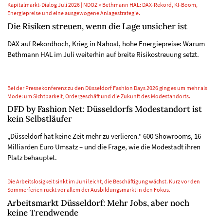
Kapitalmarkt-Dialog Juli 2026 | NDOZ × Bethmann HAL: DAX-Rekord, KI-Boom,
Energiepreise und eine ausgewogene Anlagestrategie.
Die Risiken streuen, wenn die Lage unsicher ist
DAX auf Rekordhoch, Krieg in Nahost, hohe Energiepreise: Warum
Bethmann HAL im Juli weiterhin auf breite Risikostreuung setzt.
Bei der Pressekonferenz zu den Düsseldorf Fashion Days 2026 ging es um mehr als
Mode: um Sichtbarkeit, Ordergeschäft und die Zukunft des Modestandorts.
DFD by Fashion Net: Düsseldorfs Modestandort ist
kein Selbstläufer
„Düsseldorf hat keine Zeit mehr zu verlieren." 600 Showrooms, 16
Milliarden Euro Umsatz – und die Frage, wie die Modestadt ihren
Platz behauptet.
Die Arbeitslosigkeit sinkt im Juni leicht, die Beschäftigung wächst. Kurz vor den
Sommerferien rückt vor allem der Ausbildungsmarkt in den Fokus.
Arbeitsmarkt Düsseldorf: Mehr Jobs, aber noch
keine Trendwende