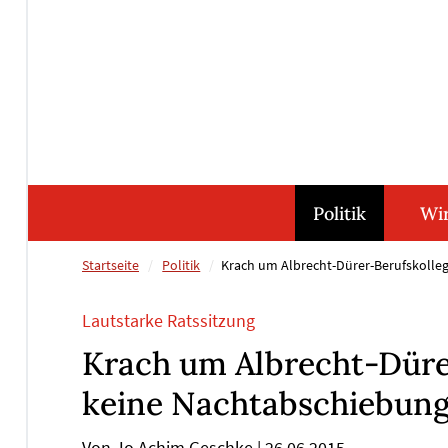
Direkt
Direkt
Direkt
Direkt
zum
zum
zur
zum
Inhalt
Hauptmenu
Suche
Footer
(Eingabetaste)
(Eingabetaste)
(Eingabetaste)
(Eingabetaste)
Politik
Wir
Startseite
Politik
Krach um Albrecht-Dürer-Berufskolle
Lautstarke Ratssitzung
Krach um Albrecht-Düre
keine Nachtabschiebun
Von Jo Achim Geschke
|
26.06.2015