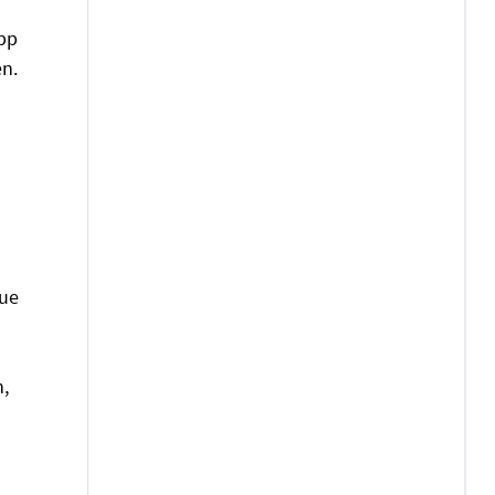
ipp
en.
s
tue
n,