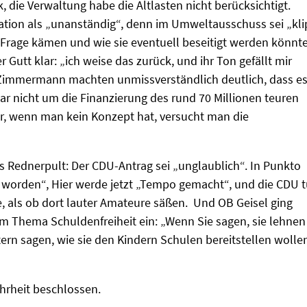
k, die Verwaltung habe die Altlasten nicht berücksichtigt.
ation als „unanständig“, denn im Umweltausschuss sei „kl
 Frage kämen und wie sie eventuell beseitigt werden könnt
Gutt klar: „ich weise das zurück, und ihr Ton gefällt mir
-Zimmermann machten unmissverständlich deutlich, dass e
r nicht um die Finanzierung des rund 70 Millionen teuren
r, wenn man kein Konzept hat, versucht man die
s Rednerpult: Der CDU-Antrag sei „unglaublich“. In Punkto
 worden“, Hier werde jetzt „Tempo gemacht“, und die CDU 
ue, als ob dort lauter Amateure säßen. Und OB Geisel ging
m Thema Schuldenfreiheit ein: „Wenn Sie sagen, sie lehnen
rn sagen, wie sie den Kindern Schulen bereitstellen wolle
hrheit beschlossen.