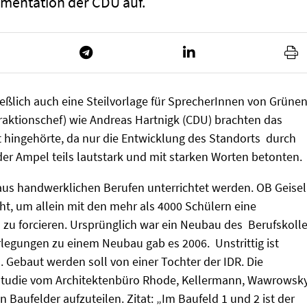
umentation der CDU auf.
ießlich auch eine Steilvorlage für SprecherInnen von Grünen
aktionschef) wie Andreas Hartnigk (CDU) brachten das
t hingehörte, da nur die Entwicklung des Standorts durch
der Ampel teils lautstark und mit starken Worten betonten.
aus handwerklichen Berufen unterrichtet werden. OB Geisel
ht, um allein mit den mehr als 4000 Schülern eine
 zu forcieren. Ursprünglich war ein Neubau des Berufskoll
rlegungen zu einem Neubau gab es 2006. Unstrittig ist
 Gebaut werden soll von einer Tochter der IDR. Die
sstudie vom Architektenbüro Rhode, Kellermann, Wawrowsk
n Baufelder aufzuteilen. Zitat: „Im Baufeld 1 und 2 ist der