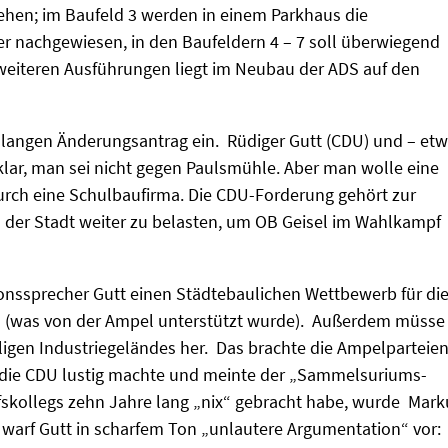
ehen; im Baufeld 3 werden in einem Parkhaus die
er nachgewiesen, in den Baufeldern 4 – 7 soll überwiegend
eiteren Ausführungen liegt im Neubau der ADS auf den
langen Änderungsantrag ein. Rüdiger Gutt (CDU) und – et
lar, man sei nicht gegen Paulsmühle. Aber man wolle eine
durch eine Schulbaufirma. Die CDU-Forderung gehört zur
 der Stadt weiter zu belasten, um OB Geisel im Wahlkampf
nssprecher Gutt einen Städtebaulichen Wettbewerb für di
 (was von der Ampel unterstützt wurde). Außerdem müsse
igen Industriegeländes her. Das brachte die Ampelparteie
r die CDU lustig machte und meinte der „Sammelsuriums-
ufskollegs zehn Jahre lang „nix“ gebracht habe, wurde Mark
 warf Gutt in scharfem Ton „unlautere Argumentation“ vor: