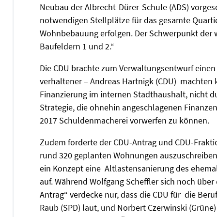
Neubau der Albrecht-Dürer-Schule (ADS) vorges
notwendigen Stellplätze für das gesamte Quarti
Wohnbebauung erfolgen. Der Schwerpunkt der w
Baufeldern 1 und 2.“
Die CDU brachte zum Verwaltungsentwurf einen 
verhaltener – Andreas Hartnigk (CDU) machten k
Finanzierung im internen Stadthaushalt, nicht 
Strategie, die ohnehin angeschlagenen Finanzen
2017 Schuldenmacherei vorwerfen zu können.
Zudem forderte der CDU-Antrag und CDU-Fraktio
rund 320 geplanten Wohnungen auszuschreiben
ein Konzept eine Altlastensanierung des ehemal
auf. Während Wolfgang Scheffler sich noch übe
Antrag“ verdecke nur, dass die CDU für die Ber
Raub (SPD) laut, und Norbert Czerwinski (Grüne)