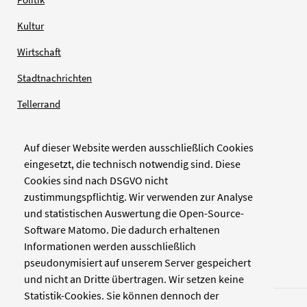
Kultur
Wirtschaft
Stadtnachrichten
Tellerrand
Auf dieser Website werden ausschließlich Cookies
Verlag
eingesetzt, die technisch notwendig sind. Diese
Cookies sind nach DSGVO nicht
Zellwerk GmbH & Co KG
zustimmungspflichtig. Wir verwenden zur Analyse
Pinienstraße 2
und statistischen Auswertung die Open-Source-
40233 Düsseldorf
Software Matomo. Die dadurch erhaltenen
www.zellwerk.com
Informationen werden ausschließlich
pseudonymisiert auf unserem Server gespeichert
und nicht an Dritte übertragen. Wir setzen keine
Statistik-Cookies. Sie können dennoch der