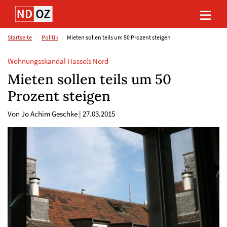
Direkt
Direkt
Direkt
Direkt
zum
zum
zur
zum
Inhalt
Hauptmenu
Suche
Footer
(Eingabetaste)
(Eingabetaste)
(Eingabetaste)
(Eingabetaste)
Startseite
Politik
Mieten sollen teils um 50 Prozent steigen
Wohnungsskandal Hassels Nord
Mieten sollen teils um 50
Prozent steigen
Von Jo Achim Geschke
|
27.03.2015