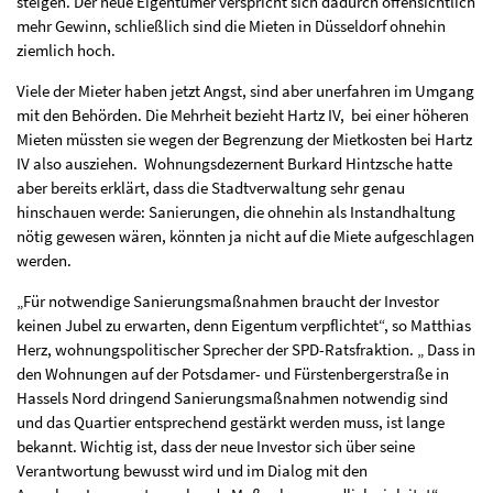
steigen. Der neue Eigentümer verspricht sich dadurch offensichtlich
mehr Gewinn, schließlich sind die Mieten in Düsseldorf ohnehin
ziemlich hoch.
Viele der Mieter haben jetzt Angst, sind aber unerfahren im Umgang
mit den Behörden. Die Mehrheit bezieht Hartz IV, bei einer höheren
Mieten müssten sie wegen der Begrenzung der Mietkosten bei Hartz
IV also ausziehen. Wohnungsdezernent Burkard Hintzsche hatte
aber bereits erklärt, dass die Stadtverwaltung sehr genau
hinschauen werde: Sanierungen, die ohnehin als Instandhaltung
nötig gewesen wären, könnten ja nicht auf die Miete aufgeschlagen
werden.
„Für notwendige Sanierungsmaßnahmen braucht der Investor
keinen Jubel zu erwarten, denn Eigentum verpflichtet“, so Matthias
Herz, wohnungspolitischer Sprecher der SPD-Ratsfraktion. „ Dass in
den Wohnungen auf der Potsdamer- und Fürstenbergerstraße in
Hassels Nord dringend Sanierungsmaßnahmen notwendig sind
und das Quartier entsprechend gestärkt werden muss, ist lange
bekannt. Wichtig ist, dass der neue Investor sich über seine
Verantwortung bewusst wird und im Dialog mit den