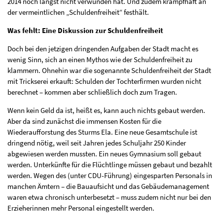
2014 noch längst nicht verwunden hat. Und zudem krampfhaft an
der vermeintlichen „Schuldenfreiheit“ festhält.
Was fehlt: Eine Diskussion zur Schuldenfreiheit
Doch bei den jetzigen dringenden Aufgaben der Stadt macht es
wenig Sinn, sich an einen Mythos wie der Schuldenfreiheit zu
klammern. Ohnehin war die sogenannte Schuldenfreiheit der Stadt
mit Trickserei erkauft: Schulden der Tochterfirmen wurden nicht
berechnet – kommen aber schließlich doch zum Tragen.
Wenn kein Geld da ist, heißt es, kann auch nichts gebaut werden.
Aber da sind zunächst die immensen Kosten für die
Wiederaufforstung des Sturms Ela. Eine neue Gesamtschule ist
dringend nötig, weil seit Jahren jedes Schuljahr 250 Kinder
abgewiesen werden mussten. Ein neues Gymnasium soll gebaut
werden. Unterkünfte für die Flüchtlinge müssen gebaut und bezahlt
werden. Wegen des (unter CDU-Führung) eingesparten Personals in
manchen Ämtern – die Bauaufsicht und das Gebäudemanagement
waren etwa chronisch unterbesetzt – muss zudem nicht nur bei den
Erzieherinnen mehr Personal eingestellt werden.