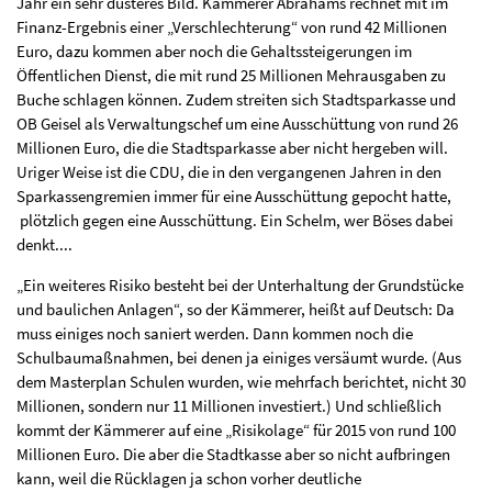
Jahr ein sehr düsteres Bild. Kämmerer Abrahams rechnet mit im
Finanz-Ergebnis einer „Verschlechterung“ von rund 42 Millionen
Euro, dazu kommen aber noch die Gehaltssteigerungen im
Öffentlichen Dienst, die mit rund 25 Millionen Mehrausgaben zu
Buche schlagen können. Zudem streiten sich Stadtsparkasse und
OB Geisel als Verwaltungschef um eine Ausschüttung von rund 26
Millionen Euro, die die Stadtsparkasse aber nicht hergeben will.
Uriger Weise ist die CDU, die in den vergangenen Jahren in den
Sparkassengremien immer für eine Ausschüttung gepocht hatte,
plötzlich gegen eine Ausschüttung. Ein Schelm, wer Böses dabei
denkt....
„Ein weiteres Risiko besteht bei der Unterhaltung der Grundstücke
und baulichen Anlagen“, so der Kämmerer, heißt auf Deutsch: Da
muss einiges noch saniert werden. Dann kommen noch die
Schulbaumaßnahmen, bei denen ja einiges versäumt wurde. (Aus
dem Masterplan Schulen wurden, wie mehrfach berichtet, nicht 30
Millionen, sondern nur 11 Millionen investiert.) Und schließlich
kommt der Kämmerer auf eine „Risikolage“ für 2015 von rund 100
Millionen Euro. Die aber die Stadtkasse aber so nicht aufbringen
kann, weil die Rücklagen ja schon vorher deutliche