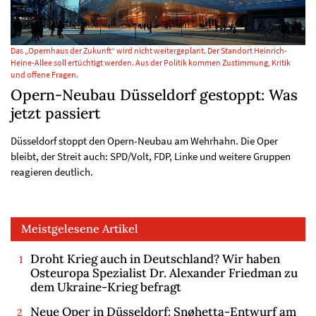
Das „Opernhaus der Zukunft“ wird nicht weitergeplant. Der Standort Heinrich-
Heine-Allee soll ertüchtigt werden. Aus der Politik kommen Zustimmung, Kritik
und offene Fragen.
Opern-Neubau Düsseldorf gestoppt: Was
jetzt passiert
Düsseldorf stoppt den Opern-Neubau am Wehrhahn. Die Oper
bleibt, der Streit auch: SPD/Volt, FDP, Linke und weitere Gruppen
reagieren deutlich.
Meistgelesene Artikel
Droht Krieg auch in Deutschland? Wir haben
Osteuropa Spezialist Dr. Alexander Friedman zu
dem Ukraine-Krieg befragt
Neue Oper in Düsseldorf: Snøhetta-Entwurf am