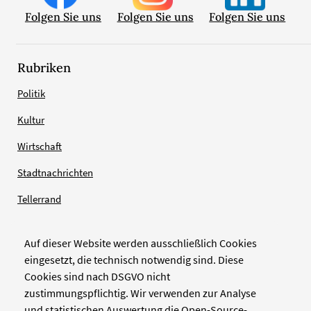
Folgen Sie uns
Folgen Sie uns
Folgen Sie uns
Rubriken
Politik
Kultur
Wirtschaft
Stadtnachrichten
Tellerrand
Auf dieser Website werden ausschließlich Cookies
Verlag
eingesetzt, die technisch notwendig sind. Diese
Cookies sind nach DSGVO nicht
Zellwerk GmbH & Co KG
zustimmungspflichtig. Wir verwenden zur Analyse
Pinienstraße 2
und statistischen Auswertung die Open-Source-