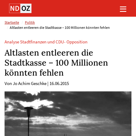
Direkt
Direkt
Direkt
Direkt
zum
zum
zur
zum
Inhalt
Hauptmenu
Suche
Footer
(Eingabetaste)
(Eingabetaste)
(Eingabetaste)
(Eingabetaste)
Startseite
Politik
Altlasten entleeren die Stadtkasse – 100 Millionen könnten fehlen
Analyse Stadtfinanzen und CDU- Opposition
Altlasten entleeren die
Stadtkasse – 100 Millionen
könnten fehlen
Von Jo Achim Geschke
|
16.06.2015