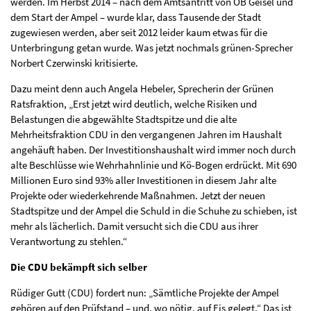
werden. Im Herbst 2014 – nach dem Amtsantritt von OB Geisel und
dem Start der Ampel – wurde klar, dass Tausende der Stadt
zugewiesen werden, aber seit 2012 leider kaum etwas für die
Unterbringung getan wurde. Was jetzt nochmals grünen-Sprecher
Norbert Czerwinski kritisierte.
Dazu meint denn auch Angela Hebeler, Sprecherin der Grünen
Ratsfraktion, „Erst jetzt wird deutlich, welche Risiken und
Belastungen die abgewählte Stadtspitze und die alte
Mehrheitsfraktion CDU in den vergangenen Jahren im Haushalt
angehäuft haben. Der Investitionshaushalt wird immer noch durch
alte Beschlüsse wie Wehrhahnlinie und Kö-Bogen erdrückt. Mit 690
Millionen Euro sind 93% aller Investitionen in diesem Jahr alte
Projekte oder wiederkehrende Maßnahmen. Jetzt der neuen
Stadtspitze und der Ampel die Schuld in die Schuhe zu schieben, ist
mehr als lächerlich. Damit versucht sich die CDU aus ihrer
Verantwortung zu stehlen.“
Die CDU bekämpft sich selber
Rüdiger Gutt (CDU) fordert nun: „Sämtliche Projekte der Ampel
gehören auf den Prüfstand – und, wo nötig, auf Eis gelegt.“ Das ist