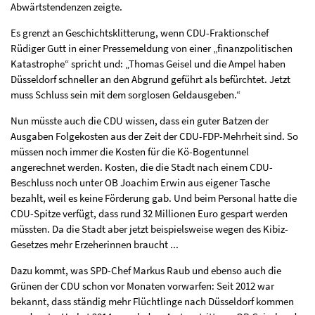
Abwärtstendenzen zeigte.
Es grenzt an Geschichtsklitterung, wenn CDU-Fraktionschef
Rüdiger Gutt in einer Pressemeldung von einer „finanzpolitischen
Katastrophe“ spricht und: „Thomas Geisel und die Ampel haben
Düsseldorf schneller an den Abgrund geführt als befürchtet. Jetzt
muss Schluss sein mit dem sorglosen Geldausgeben.“
Nun müsste auch die CDU wissen, dass ein guter Batzen der
Ausgaben Folgekosten aus der Zeit der CDU-FDP-Mehrheit sind. So
müssen noch immer die Kosten für die Kö-Bogentunnel
angerechnet werden. Kosten, die die Stadt nach einem CDU-
Beschluss noch unter OB Joachim Erwin aus eigener Tasche
bezahlt, weil es keine Förderung gab. Und beim Personal hatte die
CDU-Spitze verfügt, dass rund 32 Millionen Euro gespart werden
müssten. Da die Stadt aber jetzt beispielsweise wegen des Kibiz-
Gesetzes mehr Erzeherinnen braucht ...
Dazu kommt, was SPD-Chef Markus Raub und ebenso auch die
Grünen der CDU schon vor Monaten vorwarfen: Seit 2012 war
bekannt, dass ständig mehr Flüchtlinge nach Düsseldorf kommen