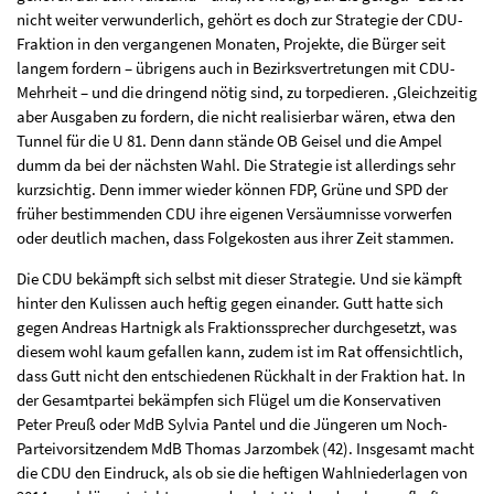
nicht weiter verwunderlich, gehört es doch zur Strategie der CDU-
Fraktion in den vergangenen Monaten, Projekte, die Bürger seit
langem fordern – übrigens auch in Bezirksvertretungen mit CDU-
Mehrheit – und die dringend nötig sind, zu torpedieren. ,Gleichzeitig
aber Ausgaben zu fordern, die nicht realisierbar wären, etwa den
Tunnel für die U 81. Denn dann stände OB Geisel und die Ampel
dumm da bei der nächsten Wahl. Die Strategie ist allerdings sehr
kurzsichtig. Denn immer wieder können FDP, Grüne und SPD der
früher bestimmenden CDU ihre eigenen Versäumnisse vorwerfen
oder deutlich machen, dass Folgekosten aus ihrer Zeit stammen.
Die CDU bekämpft sich selbst mit dieser Strategie. Und sie kämpft
hinter den Kulissen auch heftig gegen einander. Gutt hatte sich
gegen Andreas Hartnigk als Fraktionssprecher durchgesetzt, was
diesem wohl kaum gefallen kann, zudem ist im Rat offensichtlich,
dass Gutt nicht den entschiedenen Rückhalt in der Fraktion hat. In
der Gesamtpartei bekämpfen sich Flügel um die Konservativen
Peter Preuß oder MdB Sylvia Pantel und die Jüngeren um Noch-
Parteivorsitzendem MdB Thomas Jarzombek (42). Insgesamt macht
die CDU den Eindruck, als ob sie die heftigen Wahlniederlagen von