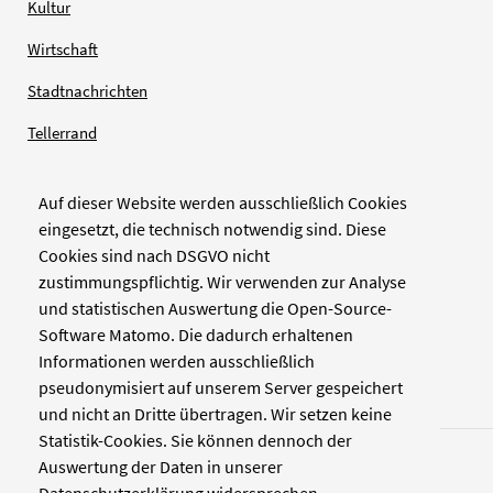
Kultur
Wirtschaft
Stadtnachrichten
Tellerrand
Auf dieser Website werden ausschließlich Cookies
Verlag
eingesetzt, die technisch notwendig sind. Diese
Cookies sind nach DSGVO nicht
Zellwerk GmbH & Co KG
zustimmungspflichtig. Wir verwenden zur Analyse
Pinienstraße 2
und statistischen Auswertung die Open-Source-
40233 Düsseldorf
Software Matomo. Die dadurch erhaltenen
www.zellwerk.com
Informationen werden ausschließlich
pseudonymisiert auf unserem Server gespeichert
und nicht an Dritte übertragen. Wir setzen keine
Statistik-Cookies. Sie können dennoch der
Auswertung der Daten in unserer
Datenschutzerklärung widersprechen.