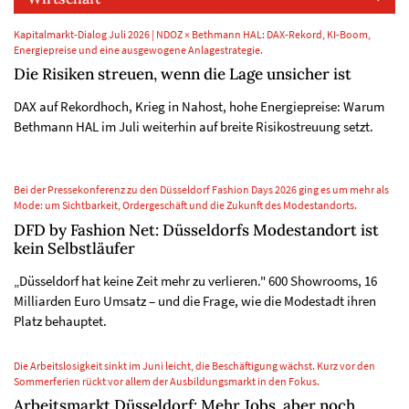
Kapitalmarkt-Dialog Juli 2026 | NDOZ × Bethmann HAL: DAX-Rekord, KI-Boom,
Energiepreise und eine ausgewogene Anlagestrategie.
Die Risiken streuen, wenn die Lage unsicher ist
DAX auf Rekordhoch, Krieg in Nahost, hohe Energiepreise: Warum
Bethmann HAL im Juli weiterhin auf breite Risikostreuung setzt.
Bei der Pressekonferenz zu den Düsseldorf Fashion Days 2026 ging es um mehr als
Mode: um Sichtbarkeit, Ordergeschäft und die Zukunft des Modestandorts.
DFD by Fashion Net: Düsseldorfs Modestandort ist
kein Selbstläufer
„Düsseldorf hat keine Zeit mehr zu verlieren." 600 Showrooms, 16
Milliarden Euro Umsatz – und die Frage, wie die Modestadt ihren
Platz behauptet.
Die Arbeitslosigkeit sinkt im Juni leicht, die Beschäftigung wächst. Kurz vor den
Sommerferien rückt vor allem der Ausbildungsmarkt in den Fokus.
Arbeitsmarkt Düsseldorf: Mehr Jobs, aber noch