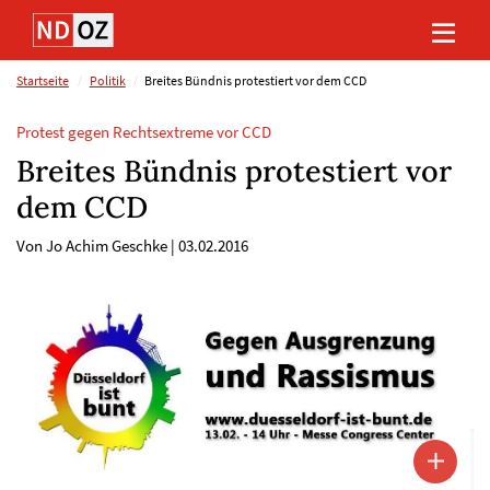
Direkt
Direkt
Direkt
Direkt
zum
zum
zur
zum
Inhalt
Hauptmenu
Suche
Footer
(Eingabetaste)
(Eingabetaste)
(Eingabetaste)
(Eingabetaste)
Startseite
Politik
Breites Bündnis protestiert vor dem CCD
Protest gegen Rechtsextreme vor CCD
Breites Bündnis protestiert vor
dem CCD
Von Jo Achim Geschke
|
03.02.2016