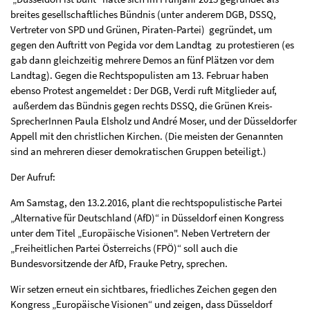
breites gesellschaftliches Bündnis (unter anderem DGB, DSSQ,
Vertreter von SPD und Grünen, Piraten-Partei) gegründet, um
gegen den Auftritt von Pegida vor dem Landtag zu protestieren (es
gab dann gleichzeitig mehrere Demos an fünf Plätzen vor dem
Landtag). Gegen die Rechtspopulisten am 13. Februar haben
ebenso Protest angemeldet : Der DGB, Verdi ruft Mitglieder auf,
außerdem das Bündnis gegen rechts DSSQ, die Grünen Kreis-
SprecherInnen Paula Elsholz und André Moser, und der Düsseldorfer
Appell mit den christlichen Kirchen. (Die meisten der Genannten
sind an mehreren dieser demokratischen Gruppen beteiligt.)
Der Aufruf:
Am Samstag, den 13.2.2016, plant die rechtspopulistische Partei
„Alternative für Deutschland (AfD)“ in Düsseldorf einen Kongress
unter dem Titel „Europäische Visionen". Neben Vertretern der
„Freiheitlichen Partei Österreichs (FPÖ)“ soll auch die
Bundesvorsitzende der AfD, Frauke Petry, sprechen.
Wir setzen erneut ein sichtbares, friedliches Zeichen gegen den
Kongress „Europäische Visionen“ und zeigen, dass Düsseldorf