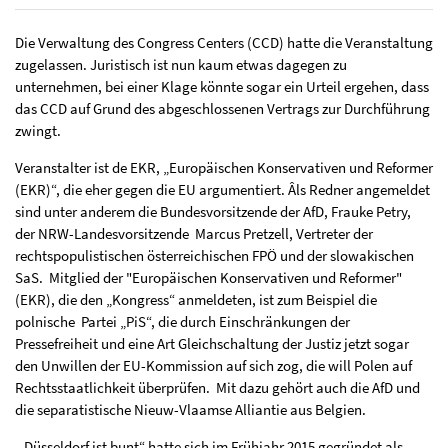
Die Verwaltung des Congress Centers (CCD) hatte die Veranstaltung
zugelassen. Juristisch ist nun kaum etwas dagegen zu
unternehmen, bei einer Klage könnte sogar ein Urteil ergehen, dass
das CCD auf Grund des abgeschlossenen Vertrags zur Durchführung
zwingt.
Veranstalter ist de EKR, „Europäischen Konservativen und Reformer
(EKR)“, die eher gegen die EU argumentiert. Âls Redner angemeldet
sind unter anderem die Bundesvorsitzende der AfD, Frauke Petry,
der NRW-Landesvorsitzende Marcus Pretzell, Vertreter der
rechtspopulistischen österreichischen FPÖ und der slowakischen
SaS. Mitglied der "Europäischen Konservativen und Reformer"
(EKR), die den „Kongress“ anmeldeten, ist zum Beispiel die
polnische Partei „PiS“, die durch Einschränkungen der
Pressefreiheit und eine Art Gleichschaltung der Justiz jetzt sogar
den Unwillen der EU-Kommission auf sich zog, die will Polen auf
Rechtsstaatlichkeit überprüfen. Mit dazu gehört auch die AfD und
die separatistische Nieuw-Vlaamse Alliantie aus Belgien.
„Düsseldorf ist bunt“ hatte sich im Frühjahr 2015 gegründet als