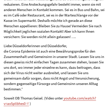
reduzieren. Eine Ansteckungsgefahr besteht immer, wenn sie mit
anderen Menschen in Kontakt kommen. Sei es in Bus und Bahn, sei
es im Café oder Restaurant, sei es in der Warteschlange vor der
Kasse im Supermarkt. Deshalb möchte ich gerade an diese
Menschen appellieren: Bleiben Sie zu Hause! Vermeiden Sie nach
Möglichkeit jeglichen sozialen Kontakt! Aber ich kann Ihnen
versichern: Sie werden nicht allein gelassen! ….
Liebe Düsseldorferinnen und Düsseldorfer,
die Corona Epidemie ist auch eine Bewährungsprobe für den
Zusammenhalt und Gemeinsinn in unserer Stadt. Lassen Sie uns in
diesen gewiss nicht einfachen Tagen zusammen stehen, lassen Sie
uns dort, wo immer jeder einzelne es kann, dazu beitragen, dass
sich der Virus nicht weiter ausbreitet, und lassen Sie uns
gemeinsam dafür sorgen, dass nicht Angst und Verunsicherung,
sondern gegenseitige Fürsorge und Gemeinsinn unseren Alltag
bestimmen.“
Soweit OB Thomas Geisel. (Video unter
youtube.com/watch?
v=ao5pIibhes0
)