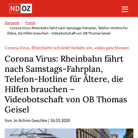
Direkt
Direkt
Direkt
Direkt
zum
zum
zur
zum
Inhalt
Hauptmenu
Suche
Footer
(Eingabetaste)
(Eingabetaste)
(Eingabetaste)
(Eingabetaste)
Startseite
Politik
Corona Virus: Rheinbahn fährt nach Samstags-Fahrplan, Telefon-Hotline für
Ältere, die Hilfen brauchen – Videobotschaft von OB Thomas Geisel
Corona Virus, Rheinbahn schränkt Verkehr ein, vieles geschlossen
Corona Virus: Rheinbahn fährt
nach Samstags-Fahrplan,
Telefon-Hotline für Ältere, die
Hilfen brauchen –
Videobotschaft von OB Thomas
Geisel
Von Jo Achim Geschke
|
16.03.2020