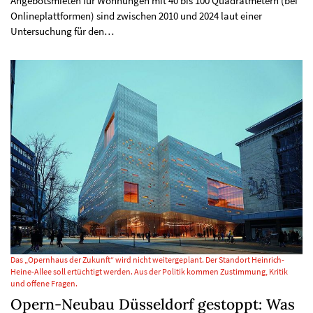
Angebotsmieten für Wohnungen mit 40 bis 100 Quadratmetern (bei
Onlineplattformen) sind zwischen 2010 und 2024 laut einer
Untersuchung für den…
Das „Opernhaus der Zukunft“ wird nicht weitergeplant. Der Standort Heinrich-
Heine-Allee soll ertüchtigt werden. Aus der Politik kommen Zustimmung, Kritik
und offene Fragen.
Opern-Neubau Düsseldorf gestoppt: Was