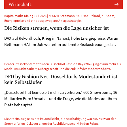
Wirtschaft
Kapitalmarkt-Dialog Juli 2026 | NDOZ × Bethmann HAL: DAX-Rekord, KI-Boom,
Energiepreise und eine ausgewogene Anlagestrategie.
Die Risiken streuen, wenn die Lage unsicher ist
DAX auf Rekordhoch, Krieg in Nahost, hohe Energiepreise: Warum
Bethmann HAL im Juli weiterhin auf breite Risikostreuung setzt.
Bei der Pressekonferenz zu den Düsseldorf Fashion Days 2026 ging es um mehr als
Mode: um Sichtbarkeit, Ordergeschäft und die Zukunft des Modestandorts.
DFD by Fashion Net: Düsseldorfs Modestandort ist
kein Selbstläufer
„Düsseldorf hat keine Zeit mehr zu verlieren." 600 Showrooms, 16
Milliarden Euro Umsatz – und die Frage, wie die Modestadt ihren
Platz behauptet.
Die Arbeitslosigkeit sinkt im Juni leicht, die Beschäftigung wächst. Kurz vor den
Sommerferien rückt vor allem der Ausbildungsmarkt in den Fokus.