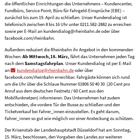
die öffentlichen Einrichtungen des Unternehmens – Kundencenter,
Fundbüro, Service Point, Büro für Fahrgeld-Einsprüche (EBE) –
zunächst bis zum 19. April zu schließen. Unser Kundendialog ist
telefonisch zwischen 8 bis 16 Uhr unter 0211.582-2882 zu erreichen
sowie per E-Mail an kundendialog@rheinbahn.de oder über
facebook.com/rheinbahn.
Außerdem reduziert die Rheinbahn ihr Angebot in den kommenden
Wochen:
Ab Mittwoch,18. März,
fährt das Unternehmen jeden Tag
nach dem
Samstagsfahrplan
. Unser Kundendialog ist per E-Mail
an
kundendialog@rheinbahn.de
oder über
facebook.com/rheinbahn erreichbar. Fahrgäste können sich rund
um die Uhr über die Schlaue Nummer 01806 50 40 30 (20 Cent pro
Anruf aus dem deutschen Festnetz / 60 Cent aus den
Mobilfunknetzen) informieren. Das Unternehmen hat zudem
entschieden, die vordere Tür der Busse zu schließen und den
Ticketverkauf bei Fahrer_innen einzustellen. Es geht darum,
Fahrer_innen so gut wie möglich vor einer Ansteckung zu schützen.
Der Krisenstab der Landeshauptstadt Düsseldorf hat am Sonntag,
15. März, beschlossen, den Vorgaben des Landes zur weiteren