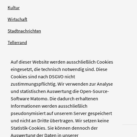
Kultur
Wirtschaft
Stadtnachrichten
Tellerrand
Auf dieser Website werden ausschließlich Cookies
Verlag
eingesetzt, die technisch notwendig sind. Diese
Cookies sind nach DSGVO nicht
Zellwerk GmbH & Co KG
zustimmungspflichtig. Wir verwenden zur Analyse
Pinienstraße 2
und statistischen Auswertung die Open-Source-
40233 Düsseldorf
Software Matomo. Die dadurch erhaltenen
www.zellwerk.com
Informationen werden ausschließlich
pseudonymisiert auf unserem Server gespeichert
und nicht an Dritte übertragen. Wir setzen keine
Statistik-Cookies. Sie können dennoch der
Auswertung der Daten in unserer