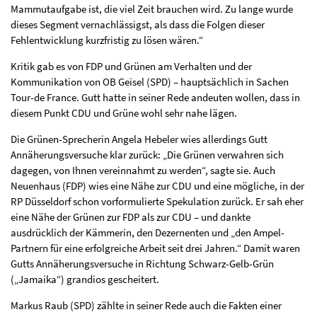
Mammutaufgabe ist, die viel Zeit brauchen wird. Zu lange wurde
dieses Segment vernachlässigst, als dass die Folgen dieser
Fehlentwicklung kurzfristig zu lösen wären.“
Kritik gab es von FDP und Grünen am Verhalten und der
Kommunikation von OB Geisel (SPD) – hauptsächlich in Sachen
Tour-de France. Gutt hatte in seiner Rede andeuten wollen, dass in
diesem Punkt CDU und Grüne wohl sehr nahe lägen.
Die Grünen-Sprecherin Angela Hebeler wies allerdings Gutt
Annäherungsversuche klar zurück: „Die Grünen verwahren sich
dagegen, von Ihnen vereinnahmt zu werden“, sagte sie. Auch
Neuenhaus (FDP) wies eine Nähe zur CDU und eine mögliche, in der
RP Düsseldorf schon vorformulierte Spekulation zurück. Er sah eher
eine Nähe der Grünen zur FDP als zur CDU – und dankte
ausdrücklich der Kämmerin, den Dezernenten und „den Ampel-
Partnern für eine erfolgreiche Arbeit seit drei Jahren.“ Damit waren
Gutts Annäherungsversuche in Richtung Schwarz-Gelb-Grün
(„Jamaika“) grandios gescheitert.
Markus Raub (SPD) zählte in seiner Rede auch die Fakten einer