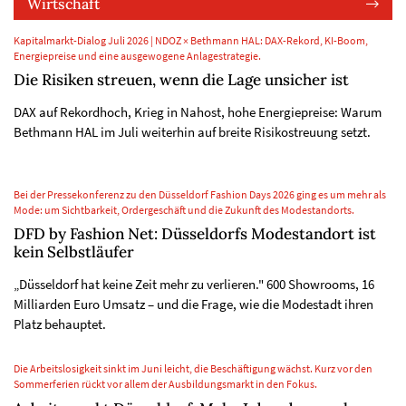
Wirtschaft
Kapitalmarkt-Dialog Juli 2026 | NDOZ × Bethmann HAL: DAX-Rekord, KI-Boom,
Energiepreise und eine ausgewogene Anlagestrategie.
Die Risiken streuen, wenn die Lage unsicher ist
DAX auf Rekordhoch, Krieg in Nahost, hohe Energiepreise: Warum
Bethmann HAL im Juli weiterhin auf breite Risikostreuung setzt.
Bei der Pressekonferenz zu den Düsseldorf Fashion Days 2026 ging es um mehr als
Mode: um Sichtbarkeit, Ordergeschäft und die Zukunft des Modestandorts.
DFD by Fashion Net: Düsseldorfs Modestandort ist
kein Selbstläufer
„Düsseldorf hat keine Zeit mehr zu verlieren." 600 Showrooms, 16
Milliarden Euro Umsatz – und die Frage, wie die Modestadt ihren
Platz behauptet.
Die Arbeitslosigkeit sinkt im Juni leicht, die Beschäftigung wächst. Kurz vor den
Sommerferien rückt vor allem der Ausbildungsmarkt in den Fokus.