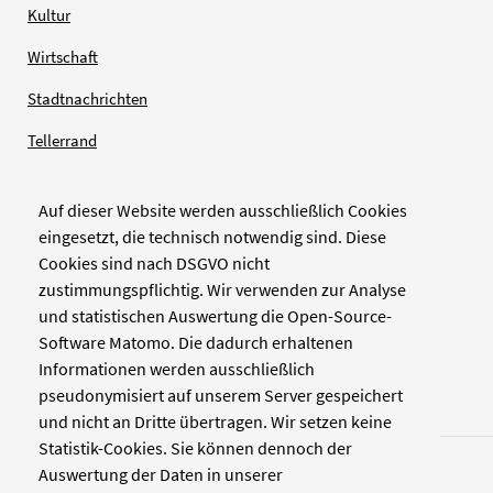
Kultur
Wirtschaft
Stadtnachrichten
Tellerrand
Auf dieser Website werden ausschließlich Cookies
Verlag
eingesetzt, die technisch notwendig sind. Diese
Cookies sind nach DSGVO nicht
Zellwerk GmbH & Co KG
zustimmungspflichtig. Wir verwenden zur Analyse
Pinienstraße 2
und statistischen Auswertung die Open-Source-
40233 Düsseldorf
Software Matomo. Die dadurch erhaltenen
www.zellwerk.com
Informationen werden ausschließlich
pseudonymisiert auf unserem Server gespeichert
und nicht an Dritte übertragen. Wir setzen keine
Statistik-Cookies. Sie können dennoch der
Auswertung der Daten in unserer