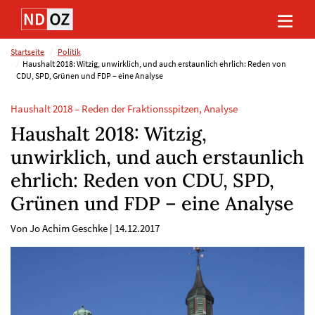
Direkt
Direkt
Direkt
Direkt
zum
zum
zur
zum
Inhalt
Hauptmenu
Suche
Footer
(Eingabetaste)
(Eingabetaste)
(Eingabetaste)
(Eingabetaste)
Startseite
Politik
Haushalt 2018: Witzig, unwirklich, und auch erstaunlich ehrlich: Reden von
CDU, SPD, Grünen und FDP – eine Analyse
Haushalt 2018 – Reden der Fraktionsspitzen, Analyse
Haushalt 2018: Witzig,
unwirklich, und auch erstaunlich
ehrlich: Reden von CDU, SPD,
Grünen und FDP – eine Analyse
Von Jo Achim Geschke
|
14.12.2017