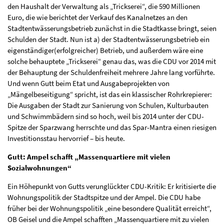
den Haushalt der Verwaltung als „Trickserei“, die 590 Millionen
Euro, die wie berichtet der Verkauf des Kanalnetzes an den
Stadtentwässerungsbetrieb zunächst in die Stadtkasse bringt, seien
Schulden der Stadt. Nun ist a) der Stadtentwässerungsbetrieb ein
eigenständiger(erfolgreicher) Betrieb, und außerdem wäre eine
solche behauptete „Trickserei“ genau das, was die CDU vor 2014 mit
der Behauptung der Schuldenfreiheit mehrere Jahre lang vorführte.
Und wenn Gutt beim Etat und Ausgabeprojekten von
„Mängelbeseitigung“ spricht, ist das ein klassischer Rohrkrepierer:
Die Ausgaben der Stadt zur Sanierung von Schulen, Kulturbauten
und Schwimmbädern sind so hoch, weil bis 2014 unter der CDU-
Spitze der Sparzwang herrschte und das Spar-Mantra einen riesigen
Investitionsstau hervorrief – bis heute.
Gutt: Ampel schafft „Massenquartiere mit vielen
Sozialwohnungen“
Ein Höhepunkt von Gutts verunglückter CDU-Kritik: Er kritisierte die
Wohnungspolitik der Stadtspitze und der Ampel. Die CDU habe
früher bei der Wohnungspolitik „eine besondere Qualität erreicht“,
OB Geisel und die Ampel schafften „Massenquartiere mit zu vielen