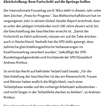
Gleichstellung: Dem Fortschritt auf die Sprünge helfen
Der Internationale Frauentag am 8. März steht in diesem Jahr unter
dem Zeichen „Press for Progress“. Das Weltwirtschaftsforum hat im
vergangenen Jahr in seinem Global Gender Report errechnet, dass
es unter den jetzigen Umständen noch 100 Jahre dauern wird, bis
die Gleichstellung der Geschlechter erreicht ist. „Damit der
Fortschritt an Fahrt aufnimmt, müssen wir auf die Tube drücken -
auch in Deutschland. Deshalb hat die SPD dafür gesorgt, dass
zahlreiche gleichstellungpolitische Verbesserungen im
Koalitionsvertrag verankert wurden.“, bekräftigt der SPD-
Bundestagsabgeordnete und Vorsitzende der SPD Düsseldorf
Andreas Rimkus.
So wird das Recht auf befristete Teilzeit bald Gesetz: „Für die
Gleichstellung der Geschlechter ist das ein Riesenschritt: Frauen
und Männer haben endlich die Möglichkeit, nach einer
Teilzeitphase wieder auf die vorherige Arbeitszeit aufzustocken –
und nicht länger in der Teilzeitfalle stecken zu bleiben“, so Andreas
Rimkus.
Einen besonderen Schwerpunkt setzen die künftigen