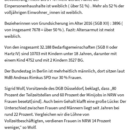
Einpersonenhaushalte ist weiblich ( über 51 %) . Mehr als 52 % der
volljährigen Einwohner_innen ist weiblich.
Bezieherinnen von Grundsicherung im Alter 2016 (SGB XII) : 3896 (
von insgesamt 7678 = über 50 % ). Fazit: Altersarmut ist meist
weiblich.
Von den insgesamt 32.188 Bedarfsgemeinschaften (SGB II oder
Hartz IV) sind 10703 mit Kindern unter 18 Jahren, darunter mit
einem Kind 4752 und mit 2 Kindern 3527 BG.
Der Bundestag in Berlin ist mehrheitlich männlich, dort sitzen laut
MdB Andreas Rimkus SPD nur 30 % Frauen.
Sigrid Wolf, Vorsitzende des DGB Düsseldorf, beklagt, dass „80
Prozent der Teilzeitstellen und 60 Prozent der Minijobs in NRW von
Frauen besetzt[sind]. Auch beim Gehalt klafft eine große Lücke: Der
Unterschied zwischen Frauen und Männern liegt seit Jahren bei
rund 22 Prozent. Vergleichen wir die Löhne von
Vollzeitbeschäftigten, verdienen Frauen in NRW 14 Prozent
weniger,“ so Wolf.