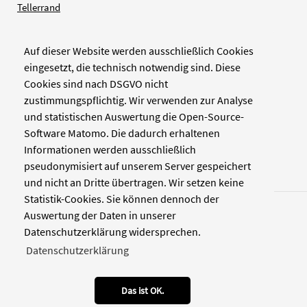
Tellerrand
Auf dieser Website werden ausschließlich Cookies
Verlag
eingesetzt, die technisch notwendig sind. Diese
Cookies sind nach DSGVO nicht
Zellwerk GmbH & Co KG
zustimmungspflichtig. Wir verwenden zur Analyse
Pinienstraße 2
und statistischen Auswertung die Open-Source-
40233 Düsseldorf
Software Matomo. Die dadurch erhaltenen
www.zellwerk.com
Informationen werden ausschließlich
pseudonymisiert auf unserem Server gespeichert
und nicht an Dritte übertragen. Wir setzen keine
Statistik-Cookies. Sie können dennoch der
Auswertung der Daten in unserer
Datenschutzerklärung widersprechen.
Datenschutzerklärung
© 2026 NDOZ
RSS
Kontakt
Datenschutz
Impressum
Das ist OK.