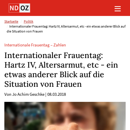
Direkt
Direkt
Direkt
Direkt
zum
zum
zur
zum
Inhalt
Hauptmenu
Suche
Footer
(Eingabetaste)
(Eingabetaste)
(Eingabetaste)
(Eingabetaste)
Startseite
Politik
Internationaler Frauentag: Hartz IV, Altersarmut, etc - ein etwas anderer Blick auf
die Situation von Frauen
Internationale Frauentag – Zahlen
Internationaler Frauentag:
Hartz IV, Altersarmut, etc - ein
etwas anderer Blick auf die
Situation von Frauen
Von Jo Achim Geschke
|
08.03.2018