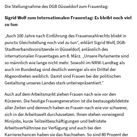
Die Stellungnahme des DGB Düsseldorf zum Frauentag:
Sigrid Wolf zum Internationalen Frauentag: Es bleibt noch viel
zu tun
„Auch 100 Jahre nach Einführung des Frauenwahlrechts bliebt in
puncto Gleichstellung noch viel zu tun“, erklärt Sigrid Wolf, DGB-
Stadtverbandsvorsitzende in Düsseldorf, anlässlich des
internationalen Frauentages am 8. März. „Unsere Parlamente sind
so männlich wie lange nicht mehr. Sowohl im NRW-Landtag als
auch im Bundestag sind deutlich weniger als ein Drittel der
Abgeordneten weiblich. Damit sind Frauen bei der politischen
Gestaltung unseres Landes stark unterrepräsentiert.“
Auch auf dem Arbeitsmarkt ziehen Frauen nach wie vor den
Kürzeren. Die heutige Frauengeneration ist die bestausgebildetste
aller Zeiten und dennoch haben es Frauen nach wie vor schwerer,
sich in der Arbeitswelt durchzusetzen. Ihnen stehen vorwiegend
Minijobs, kurze Teilzeitbeschäftigungen und befristete
Arbeitsverhältnisse zur Verfügung und auch bei den
Karrierechancen haben sie das Nachsehen. So sind 80 Prozent der