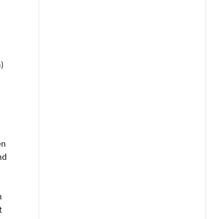
)
en
nd
n
t