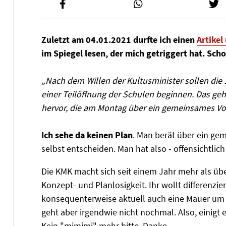
Zuletzt am 04.01.2021 durfte ich einen
Artikel
im Spiegel lesen, der mich getriggert hat. Sch
„Nach dem Willen der Kultusminister sollen die
einer Teilöffnung der Schulen beginnen. Das ge
hervor, die am Montag über ein gemeinsames Vor
Ich sehe da keinen Plan
. Man berät über ein ge
selbst entscheiden. Man hat also - offensichtli
Die KMK macht sich seit einem Jahr mehr als über
Konzept- und Planlosigkeit. Ihr wollt differenzi
konsequenterweise aktuell auch eine Mauer um 
geht aber irgendwie nicht nochmal. Also, einigt
Kein "mimimi" mehr bitte. Danke.