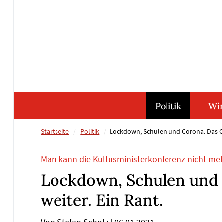
Direkt
Direkt
Direkt
Direkt
zum
zum
zur
zum
Inhalt
Hauptmenu
Suche
Footer
(Eingabetaste)
(Eingabetaste)
(Eingabetaste)
(Eingabetaste)
Politik
Wir
Startseite
Politik
Lockdown, Schulen und Corona. Das Ch
Man kann die Kultusministerkonferenz nicht me
Lockdown, Schulen und 
weiter. Ein Rant.
Von Stefan Scholz
|
06.01.2021