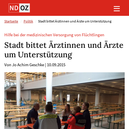
Direkt
Direkt
Direkt
Direkt
zum
zum
zur
zum
Inhalt
Hauptmenu
Suche
Footer
(Eingabetaste)
(Eingabetaste)
(Eingabetaste)
(Eingabetaste)
Startseite
Politik
Stadt bittet Ärztinnen und Ärzte um Unterstützung
Hilfe bei der medizinischen Versorgung von Flüchtlingen
Stadt bittet Ärztinnen und Ärzte
um Unterstützung
Von Jo Achim Geschke
|
10.09.2015