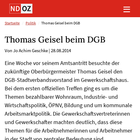
Direkt
Direkt
Direkt
Direkt
zum
zum
zur
zum
Inhalt
Hauptmenu
Suche
Footer
(Eingabetaste)
(Eingabetaste)
(Eingabetaste)
(Eingabetaste)
Startseite
Politik
Thomas Geisel beim DGB
Thomas Geisel beim DGB
Von Jo Achim Geschke
|
28.08.2014
Eine Woche vor seinem Amtsantritt besuchte der
zukünftige Oberbürgermeister Thomas Geisel den
DGB-Stadtverbandsvorstand im Gewerkschaftshaus.
Bei dem ersten offiziellen Treffen ging es um die
Themen bezahlbarer Wohnraum, Industrie- und
Wirtschaftspolitik, ÖPNV, Bildung und um kommunale
Arbeitsmarktpolitik. Die Gewerkschaftsvertreterinnen
und Gewerkschafter machten deutlich, dass diese
Themen für die Arbeitnehmerinnen und Arbeitnehmer
in der Stadt von zentraler Bedeutung sind.