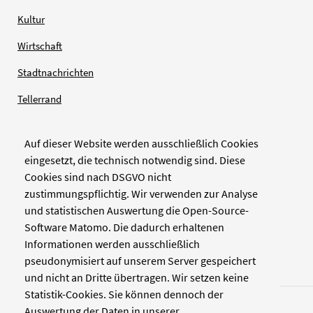
Kultur
Wirtschaft
Stadtnachrichten
Tellerrand
Auf dieser Website werden ausschließlich Cookies
Verlag
eingesetzt, die technisch notwendig sind. Diese
Cookies sind nach DSGVO nicht
Zellwerk GmbH & Co KG
zustimmungspflichtig. Wir verwenden zur Analyse
Pinienstraße 2
und statistischen Auswertung die Open-Source-
40233 Düsseldorf
Software Matomo. Die dadurch erhaltenen
www.zellwerk.com
Informationen werden ausschließlich
pseudonymisiert auf unserem Server gespeichert
und nicht an Dritte übertragen. Wir setzen keine
Statistik-Cookies. Sie können dennoch der
Auswertung der Daten in unserer