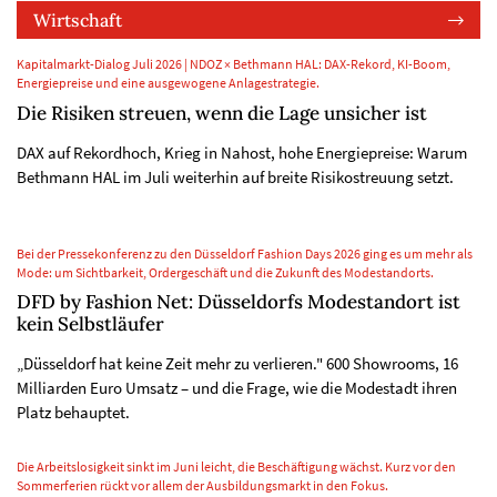
Wirtschaft
Kapitalmarkt-Dialog Juli 2026 | NDOZ × Bethmann HAL: DAX-Rekord, KI-Boom,
Energiepreise und eine ausgewogene Anlagestrategie.
Die Risiken streuen, wenn die Lage unsicher ist
DAX auf Rekordhoch, Krieg in Nahost, hohe Energiepreise: Warum
Bethmann HAL im Juli weiterhin auf breite Risikostreuung setzt.
Bei der Pressekonferenz zu den Düsseldorf Fashion Days 2026 ging es um mehr als
Mode: um Sichtbarkeit, Ordergeschäft und die Zukunft des Modestandorts.
DFD by Fashion Net: Düsseldorfs Modestandort ist
kein Selbstläufer
„Düsseldorf hat keine Zeit mehr zu verlieren." 600 Showrooms, 16
Milliarden Euro Umsatz – und die Frage, wie die Modestadt ihren
Platz behauptet.
Die Arbeitslosigkeit sinkt im Juni leicht, die Beschäftigung wächst. Kurz vor den
Sommerferien rückt vor allem der Ausbildungsmarkt in den Fokus.