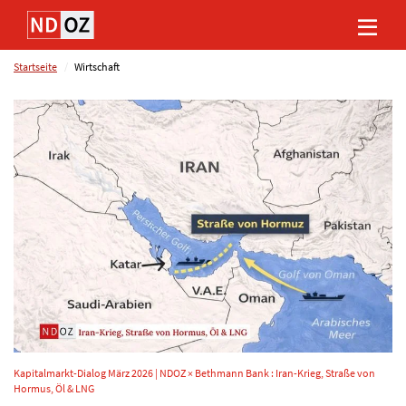
Direkt
Direkt
Direkt
Direkt
zum
zum
zur
zum
Inhalt
Hauptmenu
Suche
Footer
(Eingabetaste)
(Eingabetaste)
(Eingabetaste)
(Eingabetaste)
Startseite
Wirtschaft
Kapitalmarkt-Dialog März 2026 | NDOZ × Bethmann Bank : Iran-Krieg, Straße von
Hormus, Öl & LNG