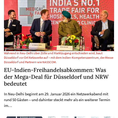
Während in Neu-Delhi über Zölle und Marktzugang entschieden wird, baut
Düsseldorf vor Ort Netzwerke auf – mit dem Indien-Kompetenzzentrum, der Messe
Düsseldorf und Partnern wie NASSCOM.
EU-Indien-Freihandelsabkommen: Was
der Mega-Deal für Düsseldorf und NRW
bedeutet
In Neu-Delhi beginnt am 29. Januar 2026 ein Netzwerkabend mit
rund 50 Gästen – und dahinter steckt mehr als ein weiterer Termin
im…