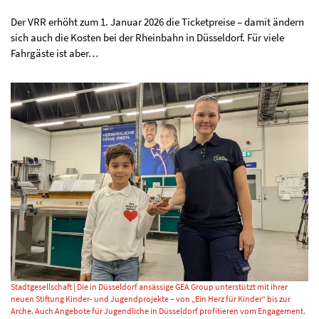
Der VRR erhöht zum 1. Januar 2026 die Ticketpreise – damit ändern
sich auch die Kosten bei der Rheinbahn in Düsseldorf. Für viele
Fahrgäste ist aber…
Stadtgesellschaft | Die in Düsseldorf ansässige GEA Group unterstützt mit ihrer
neuen Stiftung Kinder- und Jugendprojekte – von „Ein Herz für Kinder“ bis zur
Arche. Auch Angebote für Jugendliche in Düsseldorf profitieren vom Engagement.