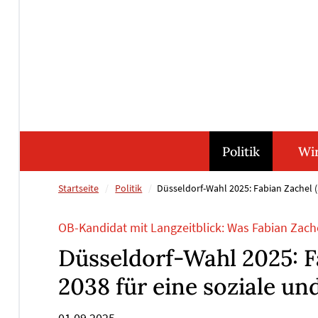
Direkt
Direkt
Direkt
Direkt
zum
zum
zur
zum
Inhalt
Hauptmenu
Suche
Footer
(Eingabetaste)
(Eingabetaste)
(Eingabetaste)
(Eingabetaste)
Politik
Wir
Startseite
Politik
Düsseldorf-Wahl 2025: Fabian Zachel (S
OB-Kandidat mit Langzeitblick: Was Fabian Zache
Düsseldorf-Wahl 2025: Fa
2038 für eine soziale un
01.09.2025